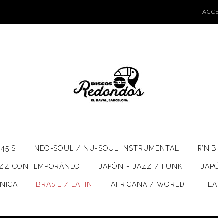
ACCE
45’S
NEO-SOUL / NU-SOUL INSTRUMENTAL
R’N’B
AZZ CONTEMPORÁNEO
JAPÓN – JAZZ / FUNK
JAP
ÓNICA
BRASIL / LATIN
AFRICANA / WORLD
FL