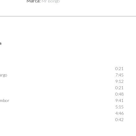
Marca:
Mr Bongo
a
0:21
argo
7:45
9:12
0:21
0:48
ambor
9:41
5:15
4:46
0:42