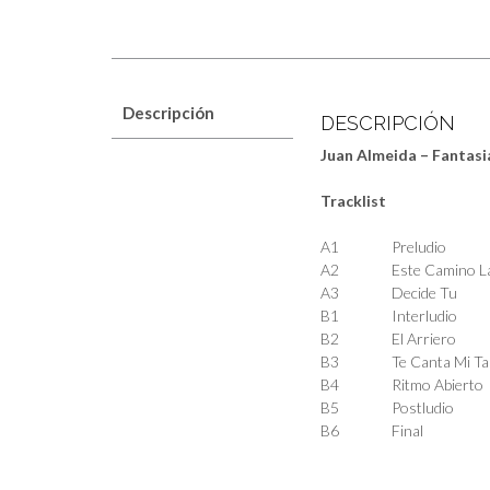
Descripción
DESCRIPCIÓN
Juan Almeida – Fantasi
Tracklist
A1
Preludio
A2
Este Camino L
A3
Decide Tu
B1
Interludio
B2
El Arriero
B3
Te Canta Mi T
B4
Ritmo Abierto
B5
Postludio
B6
Final