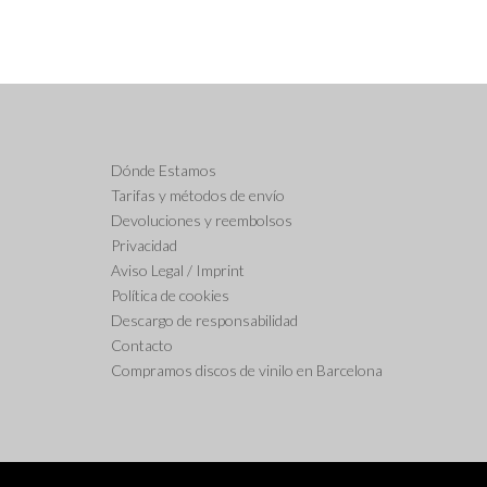
Dónde Estamos
Tarifas y métodos de envío
Devoluciones y reembolsos
Privacidad
Aviso Legal / Imprint
Política de cookies
Descargo de responsabilidad
Contacto
Compramos discos de vinilo en Barcelona