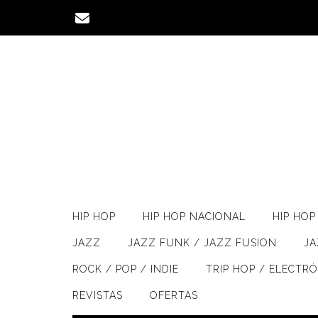
Saltar
al
contenido
HIP HOP
HIP HOP NACIONAL
HIP HOP 
JAZZ
JAZZ FUNK / JAZZ FUSION
J
ROCK / POP / INDIE
TRIP HOP / ELECTR
REVISTAS
OFERTAS