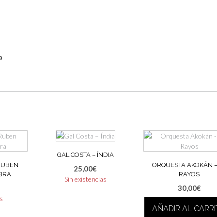
a
GAL COSTA – ÍNDIA
 RUBEN
ORQUESTA AKOKÁN –
25,00
€
MBRA
RAYOS
Sin existencias
30,00
€
as
AÑADIR AL CARR