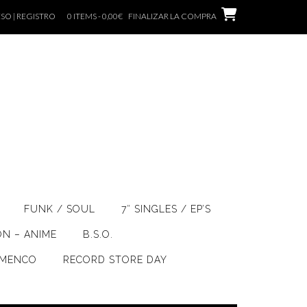
SO | REGISTRO
0 ITEMS - 0,00€
FINALIZAR LA COMPRA
FUNK / SOUL
7″ SINGLES / EP’S
ÓN – ANIME
B.S.O.
AMENCO
RECORD STORE DAY