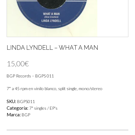
LINDA LYNDELL – WHAT A MAN
15,00
€
BGP Records – BGPS 011
7″ a 45 rpm en vinilo blanco, split single, mono/stereo
SKU:
BGPS011
Categoría:
7" singles / EP's
Marca:
BGP