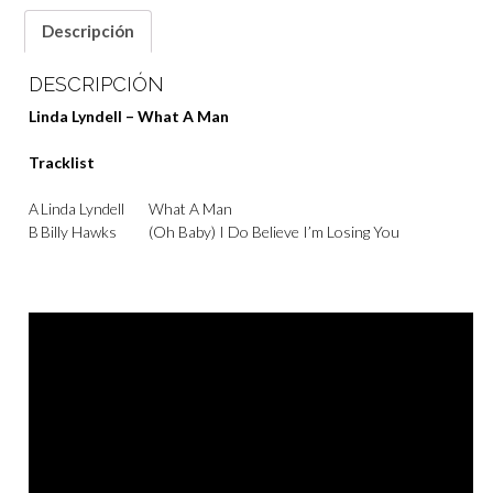
Descripción
DESCRIPCIÓN
Linda Lyndell – What A Man
Tracklist
A
Linda Lyndell
What A Man
B
Billy Hawks
(Oh Baby) I Do Believe I’m Losing You