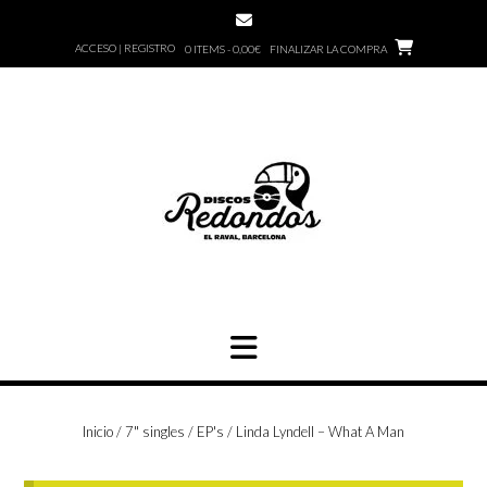
Saltar
al
ACCESO | REGISTRO
0 ITEMS - 0,00€
FINALIZAR LA COMPRA
contenido
Inicio
/
7" singles / EP's
/ Linda Lyndell – What A Man