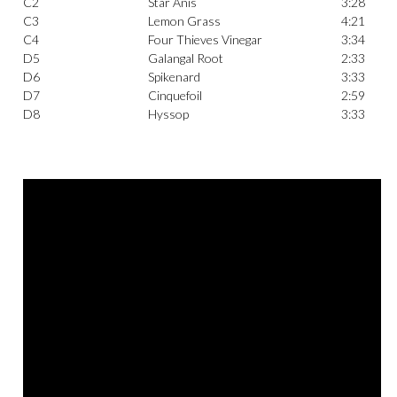
C2
Star Anis
3:28
C3
Lemon Grass
4:21
C4
Four Thieves Vinegar
3:34
D5
Galangal Root
2:33
D6
Spikenard
3:33
D7
Cinquefoil
2:59
D8
Hyssop
3:33