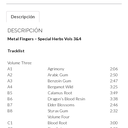
Descripción
DESCRIPCIÓN
Metal Fingers – Special Herbs Vols 3&4
Tracklist
Volume Three
A1
Agrimony
2:06
A2
Arabic Gum
2:50
A3
Benzoin Gum
2:47
A4
Bergamot Wild
3:25
B5
Calamus Root
3:49
B6
Dragon’s Blood Resin
3:38
B7
Elder Blossoms
2:46
B8
Styrax Gum
2:32
Volume Four
C1
Blood Root
3:00