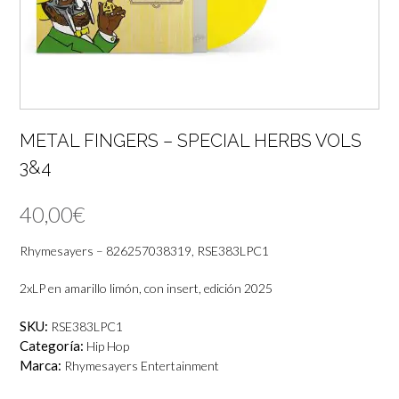
METAL FINGERS – SPECIAL HERBS VOLS
3&4
40,00
€
Rhymesayers – 826257038319, RSE383LPC1
2xLP en amarillo limón, con insert, edición 2025
SKU:
RSE383LPC1
Categoría:
Hip Hop
Marca:
Rhymesayers Entertainment