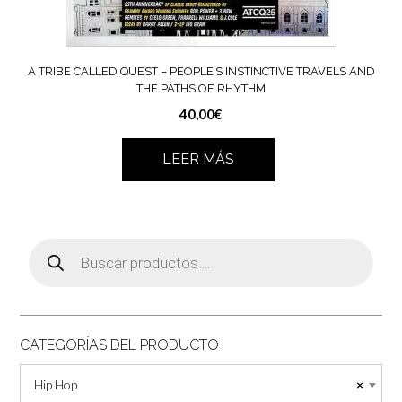
A TRIBE CALLED QUEST ‎– PEOPLE’S INSTINCTIVE TRAVELS AND
THE PATHS OF RHYTHM
40,00
€
LEER MÁS
Búsqueda
de
productos
CATEGORÍAS DEL PRODUCTO
Hip Hop
×