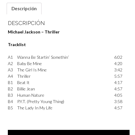
Descripción
DESCRIPCIÓN
Michael Jackson – Thriller
Tracklist
A1
Wanna Be Startin’ Somethin’
6:02
A2
Baby Be Mine
4:20
A3
The Girl Is Mine
3:42
A4
Thriller
5:57
B1
Beat It
4:17
B2
Billie Jean
4:57
B3
Human Nature
4:05
B4
P.Y.T. (Pretty Young Thing)
3:58
B5
The Lady In My Life
4:57