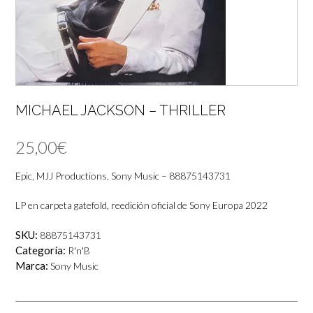
MICHAEL JACKSON – THRILLER
25,00
€
Epic, MJJ Productions, Sony Music – 88875143731
LP en carpeta gatefold, reedición oficial de Sony Europa 2022
SKU:
88875143731
Categoría:
R'n'B
Marca:
Sony Music