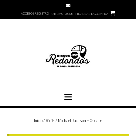
Saltar
al
ACCESO | REGISTRO
0 ITEMS - 0,00€
FINALIZAR LA COMPRA
contenido
Inicio
/
R'n'B
/ Michael Jackson – Xscape