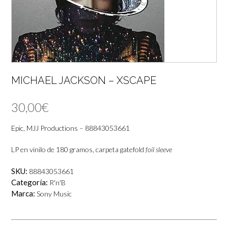
MICHAEL JACKSON – XSCAPE
30,00
€
Epic, MJJ Productions – 88843053661
LP en vinilo de 180 gramos, carpeta gatefold
foil sleeve
SKU:
88843053661
Categoría:
R'n'B
Marca:
Sony Music