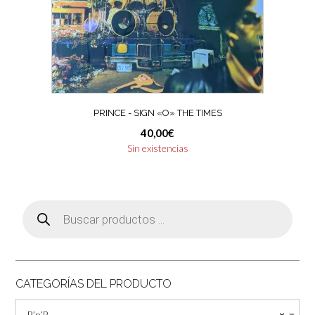
PRINCE ‎- SIGN «O» THE TIMES
40,00
€
Sin existencias
Búsqueda
de
productos
CATEGORÍAS DEL PRODUCTO
R’n’B
×