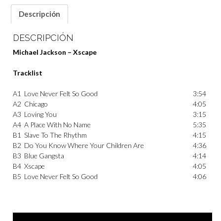
Descripción
DESCRIPCIÓN
Michael Jackson – Xscape
Tracklist
A1
Love Never Felt So Good
3:54
A2
Chicago
4:05
A3
Loving You
3:15
A4
A Place With No Name
5:35
B1
Slave To The Rhythm
4:15
B2
Do You Know Where Your Children Are
4:36
B3
Blue Gangsta
4:14
B4
Xscape
4:05
B5
Love Never Felt So Good
4:06