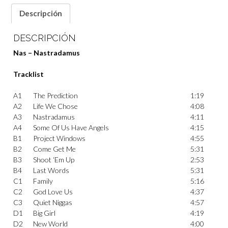
Descripción
DESCRIPCIÓN
Nas – Nastradamus
Tracklist
A1
The Prediction
1:19
A2
Life We Chose
4:08
A3
Nastradamus
4:11
A4
Some Of Us Have Angels
4:15
B1
Project Windows
4:55
B2
Come Get Me
5:31
B3
Shoot ‘Em Up
2:53
B4
Last Words
5:31
C1
Family
5:16
C2
God Love Us
4:37
C3
Quiet Niggas
4:57
D1
Big Girl
4:19
D2
New World
4:00