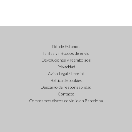
Dónde Estamos
Tarifas y métodos de envío
Devoluciones y reembolsos
Privacidad
Aviso Legal / Imprint
Política de cookies
Descargo de responsabilidad
Contacto
Compramos discos de vinilo en Barcelona