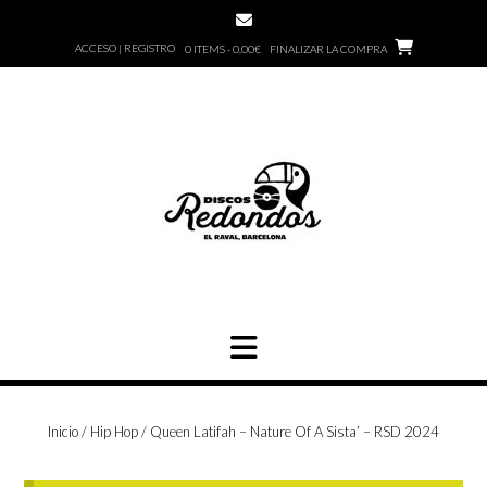
Saltar
al
ACCESO | REGISTRO
0 ITEMS - 0,00€
FINALIZAR LA COMPRA
contenido
Inicio
/
Hip Hop
/ Queen Latifah – Nature Of A Sista’ – RSD 2024