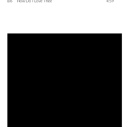
B6
How Do I Love Thee
4:59