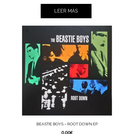
LEER MÁS
BEASTIE BOYS ‎– ROOT DOWN EP
0,00
€