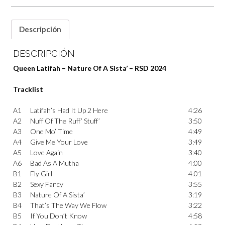
Descripción
DESCRIPCIÓN
Queen Latifah – Nature Of A Sista’ – RSD 2024
Tracklist
A1
Latifah’s Had It Up 2 Here
4:26
A2
Nuff Of The Ruff’ Stuff’
3:50
A3
One Mo’ Time
4:49
A4
Give Me Your Love
3:49
A5
Love Again
3:40
A6
Bad As A Mutha
4:00
B1
Fly Girl
4:01
B2
Sexy Fancy
3:55
B3
Nature Of A Sista’
3:19
B4
That’s The Way We Flow
3:22
B5
If You Don’t Know
4:58