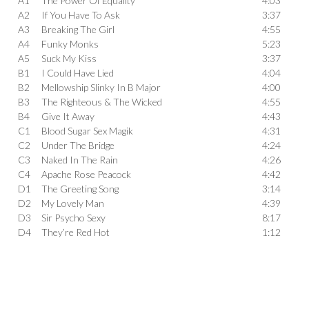
A1
The Power Of Equality
4:03
A2
If You Have To Ask
3:37
A3
Breaking The Girl
4:55
A4
Funky Monks
5:23
A5
Suck My Kiss
3:37
B1
I Could Have Lied
4:04
B2
Mellowship Slinky In B Major
4:00
B3
The Righteous & The Wicked
4:55
B4
Give It Away
4:43
C1
Blood Sugar Sex Magik
4:31
C2
Under The Bridge
4:24
C3
Naked In The Rain
4:26
C4
Apache Rose Peacock
4:42
D1
The Greeting Song
3:14
D2
My Lovely Man
4:39
D3
Sir Psycho Sexy
8:17
D4
They’re Red Hot
1:12