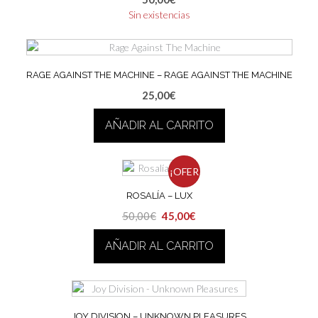
Sin existencias
RAGE AGAINST THE MACHINE – RAGE AGAINST THE MACHINE
25,00
€
AÑADIR AL CARRITO
¡OFER
ROSALÍA – LUX
TA!
El
El
50,00
€
45,00
€
precio
precio
AÑADIR AL CARRITO
original
actual
era:
es:
50,00€.
45,00€.
JOY DIVISION – UNKNOWN PLEASURES