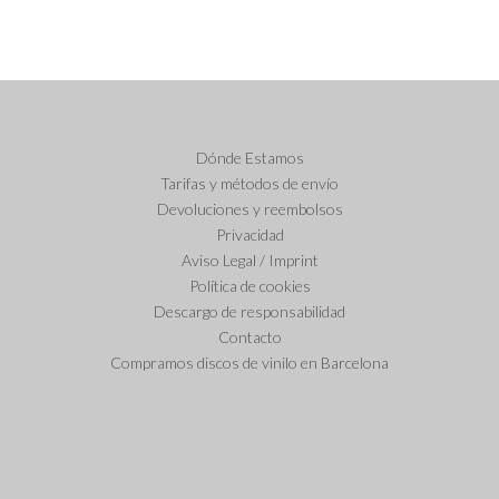
Dónde Estamos
Tarifas y métodos de envío
Devoluciones y reembolsos
Privacidad
Aviso Legal / Imprint
Política de cookies
Descargo de responsabilidad
Contacto
Compramos discos de vinilo en Barcelona