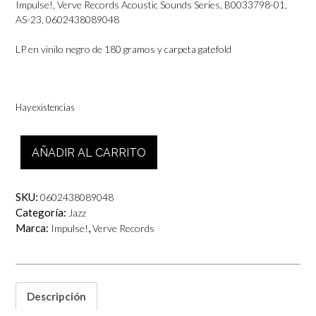
Impulse!, Verve Records Acoustic Sounds Series, B0033798-01,
AS-23, 0602438089048
LP en vinilo negro de 180 gramos y carpeta gatefold
Hay existencias
Roy
AÑADIR AL CARRITO
Haynes
Quartet
-
SKU:
0602438089048
Out
Categoría:
Jazz
Of
Marca:
,
Impulse!
Verve Records
The
Afternoon
cantidad
Descripción