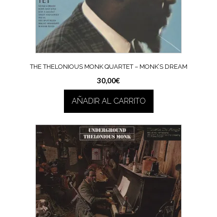
THE THELONIOUS MONK QUARTET ‎– MONK’S DREAM
30,00
€
AÑADIR AL CARRITO