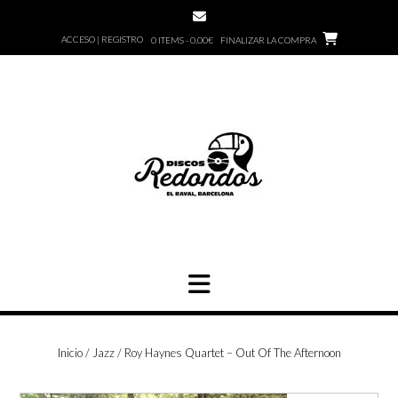
Saltar
al
ACCESO | REGISTRO
0 ITEMS - 0,00€
FINALIZAR LA COMPRA
contenido
Inicio
/
Jazz
/ Roy Haynes Quartet – Out Of The Afternoon