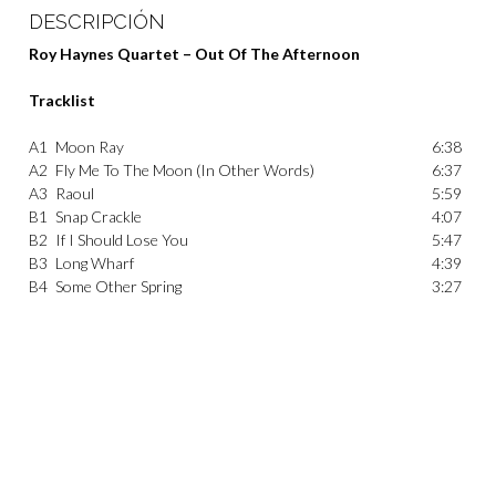
DESCRIPCIÓN
Roy Haynes Quartet – Out Of The Afternoon
Tracklist
A1
Moon Ray
6:38
A2
Fly Me To The Moon (In Other Words)
6:37
A3
Raoul
5:59
B1
Snap Crackle
4:07
B2
If I Should Lose You
5:47
B3
Long Wharf
4:39
B4
Some Other Spring
3:27