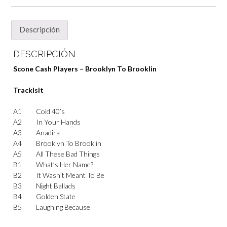
Descripción
DESCRIPCIÓN
Scone Cash Players – Brooklyn To Brooklin
Tracklsit
A1
Cold 40’s
A2
In Your Hands
A3
Anadira
A4
Brooklyn To Brooklin
A5
All These Bad Things
B1
What’s Her Name?
B2
It Wasn’t Meant To Be
B3
Night Ballads
B4
Golden State
B5
Laughing Because