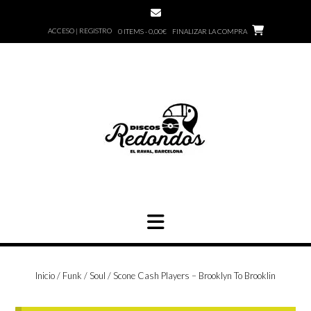
Saltar
al
ACCESO | REGISTRO
0 ITEMS - 0,00€
FINALIZAR LA COMPRA
contenido
Inicio
/
Funk / Soul
/ Scone Cash Players – Brooklyn To Brooklin