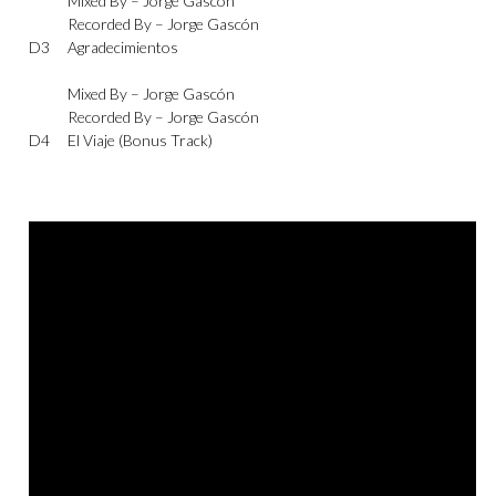
Mixed By –
Jorge Gascón
Recorded By –
Jorge Gascón
D3
Agradecimientos
Mixed By –
Jorge Gascón
Recorded By –
Jorge Gascón
D4
El Viaje (Bonus Track)