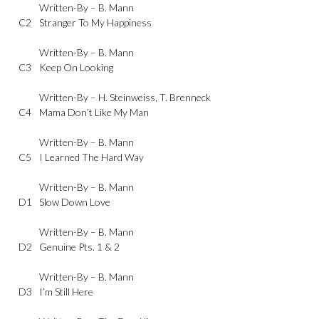
Written-By –
B. Mann
C2
Stranger To My Happiness
Written-By –
B. Mann
C3
Keep On Looking
Written-By –
H. Steinweiss
,
T. Brenneck
C4
Mama Don’t Like My Man
Written-By –
B. Mann
C5
I Learned The Hard Way
Written-By –
B. Mann
D1
Slow Down Love
Written-By –
B. Mann
D2
Genuine Pts. 1 & 2
Written-By –
B. Mann
D3
I’m Still Here