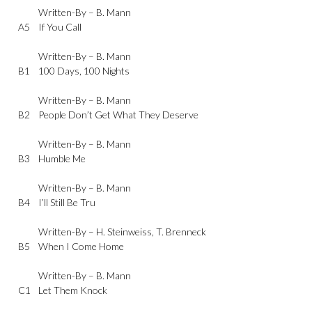
Written-By –
B. Mann
A5
If You Call
Written-By –
B. Mann
B1
100 Days, 100 Nights
Written-By –
B. Mann
B2
People Don’t Get What They Deserve
Written-By –
B. Mann
B3
Humble Me
Written-By –
B. Mann
B4
I’ll Still Be Tru
Written-By –
H. Steinweiss
,
T. Brenneck
B5
When I Come Home
Written-By –
B. Mann
C1
Let Them Knock