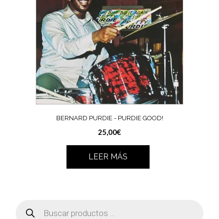
BERNARD PURDIE ‎- PURDIE GOOD!
25,00
€
LEER MÁS
Búsqueda
de
productos