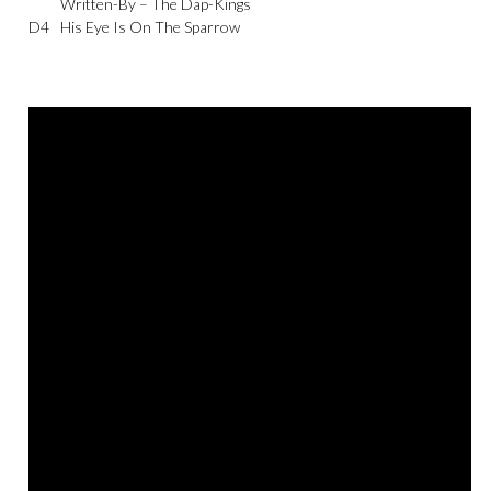
Written-By –
The Dap-Kings
D4
His Eye Is On The Sparrow