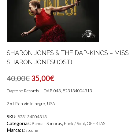
SHARON JONES & THE DAP-KINGS – MISS
SHARON JONES! (OST)
El
El
40,00
€
35,00
€
precio
precio
Daptone Records – DAP-043, 823134004313
original
actual
2 x LP en vinilo negro, USA
era:
es:
SKU:
823134004313
40,00€.
35,00€.
Categorías:
,
,
Bandas Sonoras
Funk / Soul
OFERTAS
Marca:
Daptone