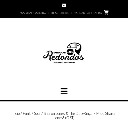
Saltar
al
ACCESO | REGISTRO
0 ITEMS - 0,00€
FINALIZAR LA COMPRA
contenido
Inicio
/
Funk / Soul
/ Sharon Jones & The Dap-Kings – Miss Sharon
Jones! (OST)