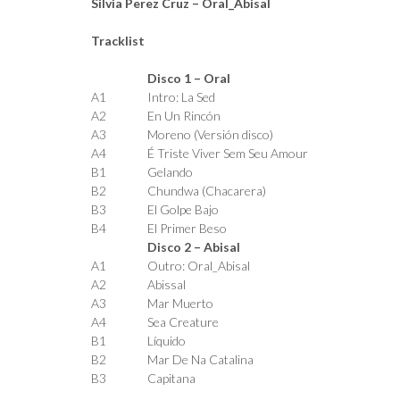
Silvia Perez Cruz – Oral_Abisal
Tracklist
Disco 1 – Oral
A1
Intro: La Sed
A2
En Un Rincón
A3
Moreno (Versión disco)
A4
É Triste Viver Sem Seu Amour
B1
Gelando
B2
Chundwa (Chacarera)
B3
El Golpe Bajo
B4
El Primer Beso
Disco 2 – Abisal
A1
Outro: Oral_Abisal
A2
Abissal
A3
Mar Muerto
A4
Sea Creature
B1
Líquido
B2
Mar De Na Catalina
B3
Capitana