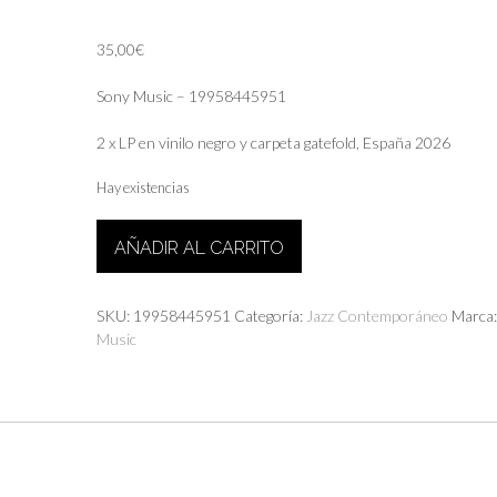
35,00
€
Sony Music – 19958445951
2 x LP en vinilo negro y carpeta gatefold, España 2026
Hay existencias
Silvia
AÑADIR AL CARRITO
Perez
Cruz
-
SKU:
19958445951
Categoría:
Jazz Contemporáneo
Marca
Oral_Abisal
Music
cantidad