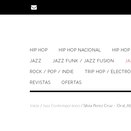
Saltar
al
contenido
HIP HOP
HIP HOP NACIONAL
HIP HOP 
JAZZ
JAZZ FUNK / JAZZ FUSION
J
ROCK / POP / INDIE
TRIP HOP / ELECTR
REVISTAS
OFERTAS
Inicio
/
Jazz Contemporáneo
/ Silvia Perez Cruz – Oral_Ab