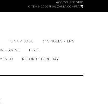
ACCESO | REGISTRO
0 ITEMS - 0,00€
FINALIZAR LA COMPRA
FUNK / SOUL
7″ SINGLES / EP’S
ÓN – ANIME
B.S.O.
AMENCO
RECORD STORE DAY
L