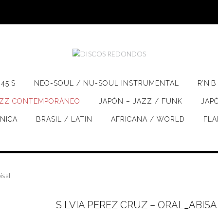
45’S
NEO-SOUL / NU-SOUL INSTRUMENTAL
R’N’B
AZZ CONTEMPORÁNEO
JAPÓN – JAZZ / FUNK
JAP
ÓNICA
BRASIL / LATIN
AFRICANA / WORLD
FL
isal
SILVIA PEREZ CRUZ – ORAL_ABISA