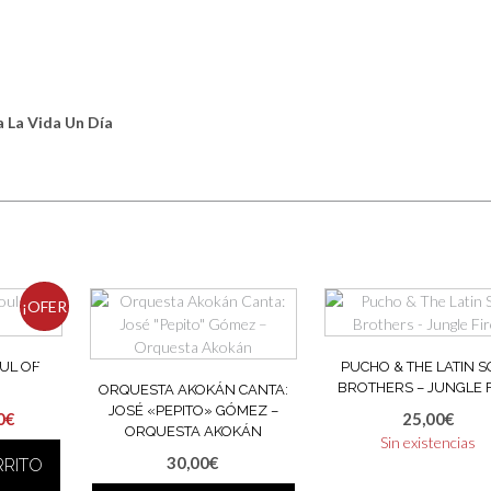
a La Vida Un Día
¡OFER
TA!
UL OF
PUCHO & THE LATIN 
BROTHERS – JUNGLE F
ORQUESTA AKOKÁN CANTA:
JOSÉ «PEPITO» GÓMEZ ‎–
El
0
€
25,00
€
ORQUESTA AKOKÁN
io
precio
Sin existencias
30,00
€
RRITO
nal
actual
es: