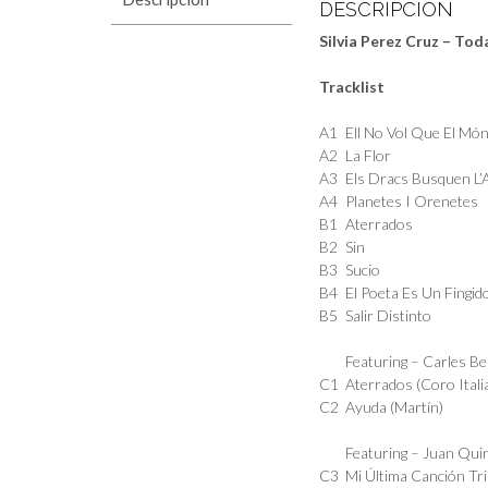
DESCRIPCIÓN
Silvia Perez Cruz – Tod
Tracklist
A1
Ell No Vol Que El Món
A2
La Flor
A3
Els Dracs Busquen L’A
A4
Planetes I Orenetes
B1
Aterrados
B2
Sin
B3
Sucio
B4
El Poeta Es Un Fingid
B5
Salir Distinto
Featuring –
Carles B
C1
Aterrados (Coro Itali
C2
Ayuda (Martín)
Featuring –
Juan Qui
C3
Mi Última Canción Tri