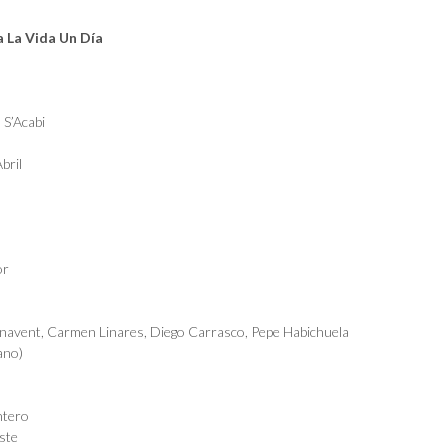
a La Vida Un Día
 S’Acabi
bril
or
enavent
,
Carmen Linares
,
Diego Carrasco
,
Pepe Habichuela
ano)
ntero
ste