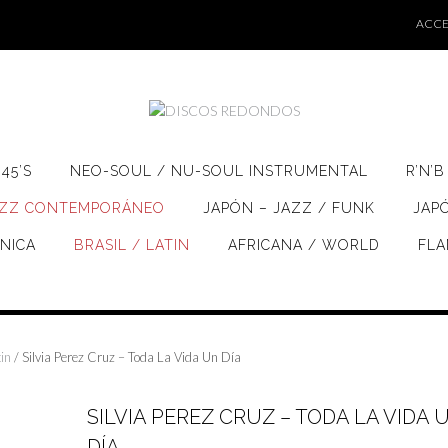
ACCE
45’S
NEO-SOUL / NU-SOUL INSTRUMENTAL
R’N’B
AZZ CONTEMPORÁNEO
JAPÓN – JAZZ / FUNK
JAP
ÓNICA
BRASIL / LATIN
AFRICANA / WORLD
FL
tin
/ Silvia Perez Cruz – Toda La Vida Un Día
SILVIA PEREZ CRUZ – TODA LA VIDA 
DÍA