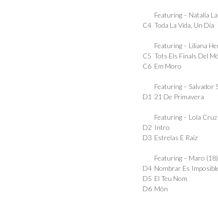
Featuring –
Natalia L
C4
Toda La Vida, Un Día
Featuring –
Liliana H
C5
Tots Els Finals Del M
C6
Em Moro
Featuring –
Salvador 
D1
21 De Primavera
Featuring –
Lola Cruz
D2
Intro
D3
Estrelas E Raiz
Featuring –
Maro (18
D4
Nombrar Es Imposibl
D5
El Teu Nom
D6
Món