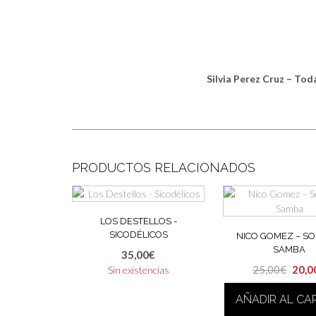
Silvia Perez Cruz – Tod
PRODUCTOS RELACIONADOS
LOS DESTELLOS ‎-
SICODÉLICOS
NICO GOMEZ – SO
SAMBA
35,00
€
El
25,00
€
20,0
Sin existencias
prec
AÑADIR AL CA
origi
era: