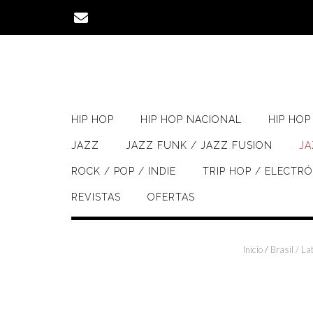
Saltar
al
contenido
HIP HOP
HIP HOP NACIONAL
HIP HOP 
JAZZ
JAZZ FUNK / JAZZ FUSION
J
ROCK / POP / INDIE
TRIP HOP / ELECTR
REVISTAS
OFERTAS
Inicio
/
Brasil / La