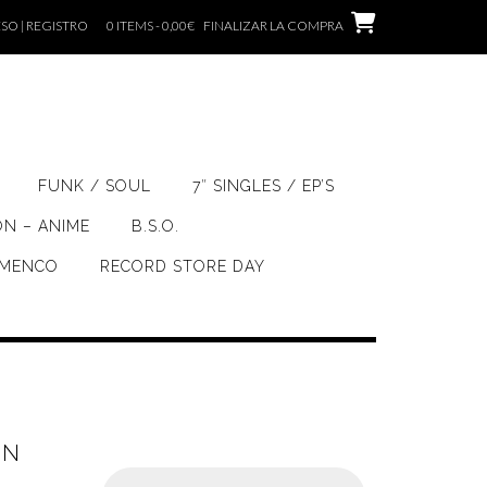
SO | REGISTRO
0 ITEMS - 0,00€
FINALIZAR LA COMPRA
FUNK / SOUL
7″ SINGLES / EP’S
ÓN – ANIME
B.S.O.
AMENCO
RECORD STORE DAY
UN
Búsqueda