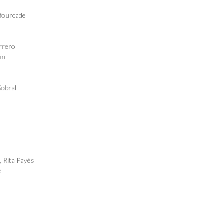
afourcade
errero
ón
Sobral
)
,
Rita Payés
e