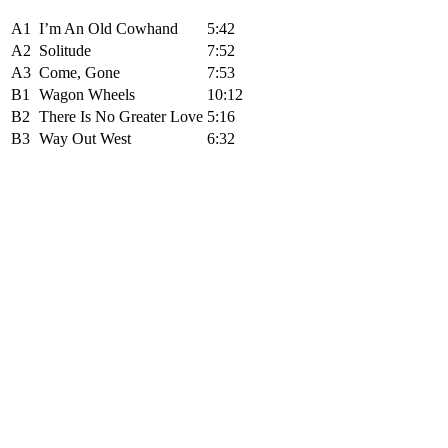
A1
I’m An Old Cowhand
5:42
A2
Solitude
7:52
A3
Come, Gone
7:53
B1
Wagon Wheels
10:12
B2
There Is No Greater Love
5:16
B3
Way Out West
6:32