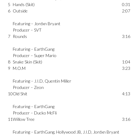
5
Hands (Skit)
0:31
6
Outside
2:07
Featuring –
Jordxn Bryant
Producer –
SVT
7
Rounds
3:16
Featuring –
EarthGang
Producer –
Super Mario
8
Snake Skin (Skit)
1:04
9
M.O.M
3:23
Featuring –
J.I.D
,
Quentin Miller
Producer –
Zeon
10
Old Shit
4:13
Featuring –
EarthGang
Producer –
Ducko McFli
11
Willow Tree
3:16
Featuring –
EarthGang
,
Hollywood JB
,
J.I.D
,
Jordxn Bryant