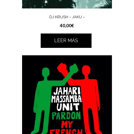
DJ KRUSH – JAKU –
40,00
€
LEER MÁS