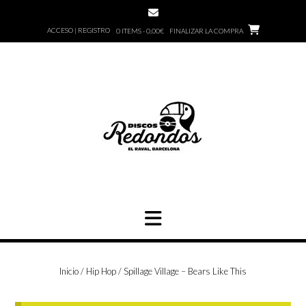
Saltar
al
ACCESO | REGISTRO
0 ITEMS - 0,00€
FINALIZAR LA COMPRA
contenido
Inicio
/
Hip Hop
/ Spillage Village – Bears Like This