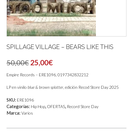
SPILLAGE VILLAGE – BEARS LIKE THIS
El
El
50,00
€
25,00
€
precio
precio
Empire Records – ERE1096, 0197342832212
original
actual
LP en vinilo
blue & brown splatter
, edición Recod Store Day 2025
era:
es:
SKU:
ERE1096
50,00€.
25,00€.
Categorías:
,
,
Hip Hop
OFERTAS
Record Store Day
Marca:
Varios