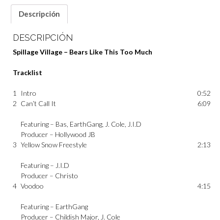
Descripción
DESCRIPCIÓN
Spillage Village – Bears Like This Too Much
Tracklist
1
Intro
0:52
2
Can’t Call It
6:09
Featuring –
Bas
,
EarthGang
,
J. Cole
,
J.I.D
Producer –
Hollywood JB
3
Yellow Snow Freestyle
2:13
Featuring –
J.I.D
Producer –
Christo
4
Voodoo
4:15
Featuring –
EarthGang
Producer –
Childish Major
,
J. Cole