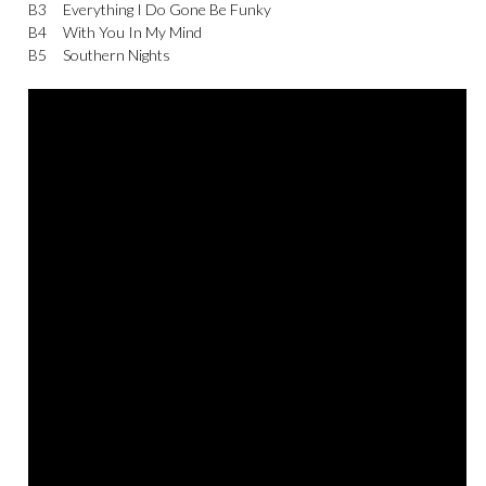
B3
Everything I Do Gone Be Funky
B4
With You In My Mind
B5
Southern Nights