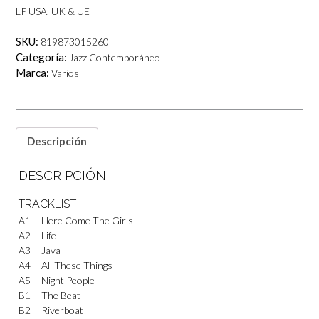
LP USA, UK & UE
SKU:
819873015260
Categoría:
Jazz Contemporáneo
Marca:
Varios
Descripción
DESCRIPCIÓN
TRACKLIST
A1
Here Come The Girls
A2
Life
A3
Java
A4
All These Things
A5
Night People
B1
The Beat
B2
Riverboat