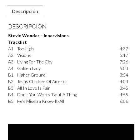
Descripción
DESCRIPCIÓN
Stevie Wonder – Innervisions
Tracklist
A1
Too High
4:37
A2
Visions
5:17
A3
Living For The City
7:26
A4
Golden Lady
5:00
B1
Higher Ground
3:54
B2
Jesus Children Of America
4:04
B3
All In Love Is Fair
3:45
B4
Don’t You Worry ‘Bout A Thing
4:55
B5
He’s Misstra Know-It-All
6:06