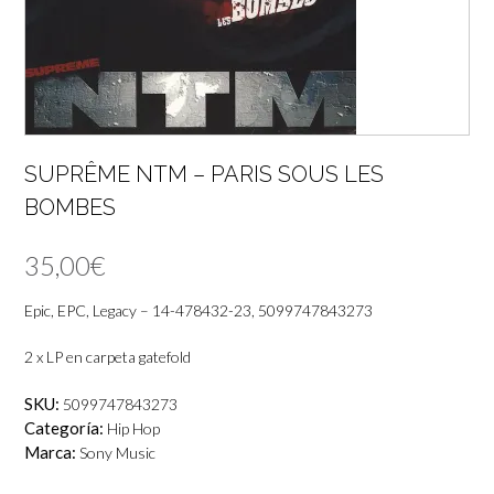
SUPRÊME NTM – PARIS SOUS LES
BOMBES
35,00
€
Epic, EPC, Legacy – 14-478432-23, 5099747843273
2 x LP en carpeta gatefold
SKU:
5099747843273
Categoría:
Hip Hop
Marca:
Sony Music