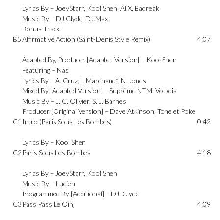
Lyrics By –
JoeyStarr
,
Kool Shen
,
Al.X
,
Badreak
Music By –
DJ Clyde
,
DJ.Max
Bonus Track
B5
Affirmative Action (Saint-Denis Style Remix)
4:07
Adapted By, Producer [Adapted Version] –
Kool Shen
Featuring –
Nas
Lyrics By –
A. Cruz
,
I. Marchand*
,
N. Jones
Mixed By [Adapted Version] –
Suprême NTM
,
Volodia
Music By –
J. C. Olivier
,
S. J. Barnes
Producer [Original Version] –
Dave Atkinson
,
Tone et Poke
C1
Intro (Paris Sous Les Bombes)
0:42
Lyrics By –
Kool Shen
C2
Paris Sous Les Bombes
4:18
Lyrics By –
JoeyStarr
,
Kool Shen
Music By –
Lucien
Programmed By [Additional] –
DJ. Clyde
C3
Pass Pass Le Oinj
4:09