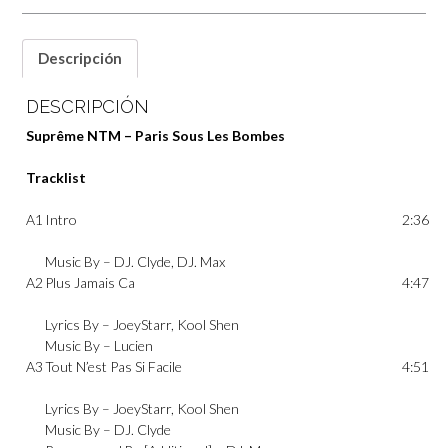
Descripción
DESCRIPCIÓN
Suprême NTM – Paris Sous Les Bombes
Tracklist
A1
Intro
2:36
Music By –
DJ. Clyde
,
DJ. Max
A2
Plus Jamais Ca
4:47
Lyrics By –
JoeyStarr
,
Kool Shen
Music By –
Lucien
A3
Tout N’est Pas Si Facile
4:51
Lyrics By –
JoeyStarr
,
Kool Shen
Music By –
DJ. Clyde