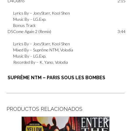
D4
Outro
2:15
Lyrics By –
JoeyStarr
,
Kool Shen
Music By –
LG.Exp.
Bonus Track
D5
Come Again 2 (Remix)
3:44
Lyrics By –
JoeyStarr
,
Kool Shen
Mixed By –
Suprême NTM
,
Volodia
Music By –
LG.Exp.
Recorded By –
K. Yano
,
Volodia
SUPRÊME NTM – PARIS SOUS LES BOMBES
PRODUCTOS RELACIONADOS