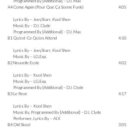
Programmed By [Additional] –
DJ. Max
A4
Come Again (Pour Que Ça Sonne Funk)
4:05
Lyrics By –
JoeyStarr
,
Kool Shen
Music By –
DJ. Clyde
Programmed By [Additional] –
DJ. Max
B1
Qu’est-Ce Qu’on Attend
4:10
Lyrics By –
JoeyStarr
,
Kool Shen
Music By –
LG.Exp.
B2
Nouvelle Ecole
4:02
Lyrics By –
Kool Shen
Music By –
LG.Exp.
Programmed By [Additional] –
DJ. Clyde
B3
Le Reve
4:17
Lyrics By –
Kool Shen
Music By, Programmed By [Additional] –
DJ. Clyde
Performer, Lyrics By –
Al.X
B4
Old Skool
3:05