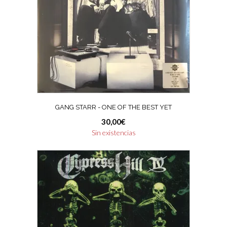
GANG STARR ‎- ONE OF THE BEST YET
30,00
€
Sin existencias