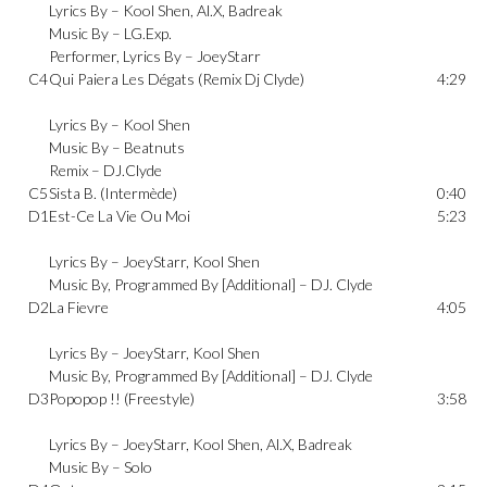
Lyrics By –
Kool Shen
,
Al.X
,
Badreak
Music By –
LG.Exp.
Performer, Lyrics By –
JoeyStarr
C4
Qui Paiera Les Dégats (Remix Dj Clyde)
4:29
Lyrics By –
Kool Shen
Music By –
Beatnuts
Remix –
DJ.Clyde
C5
Sista B. (Intermède)
0:40
D1
Est-Ce La Vie Ou Moi
5:23
Lyrics By –
JoeyStarr
,
Kool Shen
Music By, Programmed By [Additional] –
DJ. Clyde
D2
La Fievre
4:05
Lyrics By –
JoeyStarr
,
Kool Shen
Music By, Programmed By [Additional] –
DJ. Clyde
D3
Popopop !! (Freestyle)
3:58
Lyrics By –
JoeyStarr
,
Kool Shen
,
Al.X
,
Badreak
Music By –
Solo