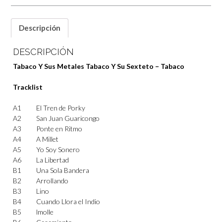
Descripción
DESCRIPCIÓN
Tabaco Y Sus Metales Tabaco Y Su Sexteto – Tabaco
Tracklist
A1
El Tren de Porky
A2
San Juan Guaricongo
A3
Ponte en Ritmo
A4
A Millet
A5
Yo Soy Sonero
A6
La Libertad
B1
Una Sola Bandera
B2
Arrollando
B3
Lino
B4
Cuando Llora el Indio
B5
lmolle