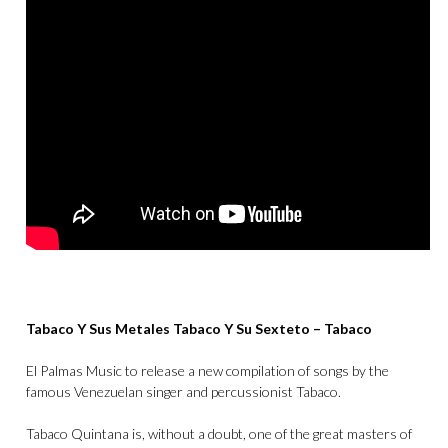
Tabaco Y Sus Metales Tabaco Y Su Sexteto – Tabaco
El Palmas Music to release a new compilation of songs by the
famous Venezuelan singer and percussionist Tabaco.
Tabaco Quintana is, without a doubt, one of the great masters of