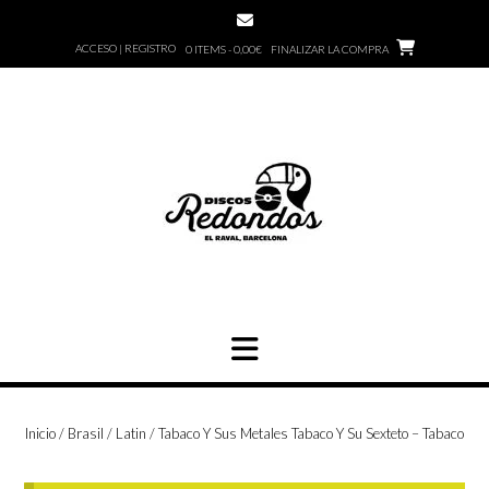
Saltar
al
ACCESO | REGISTRO
0 ITEMS - 0,00€
FINALIZAR LA COMPRA
contenido
Inicio
/
Brasil / Latin
/ Tabaco Y Sus Metales Tabaco Y Su Sexteto – Tabaco