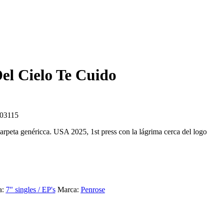
el Cielo Te Cuido
103115
arpeta genéricca. USA 2025, 1st press con la lágrima cerca del logo
a:
7" singles / EP's
Marca:
Penrose