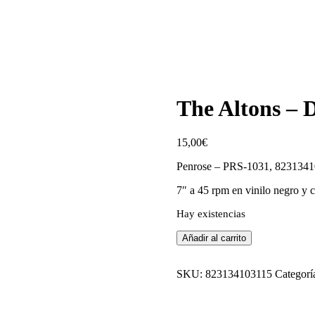
The Altons – D
15,00
€
Penrose – PRS-1031, 823134
7″ a 45 rpm en vinilo negro y c
Hay existencias
The
Añadir al carrito
Altons
-
Del
SKU:
823134103115
Categorí
Cielo
Te
Cuido