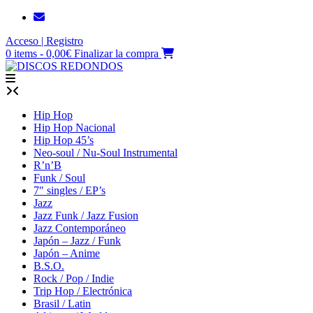
Saltar
al
Acceso | Registro
contenido
0 items - 0,00€
Finalizar la compra
Hip Hop
Hip Hop Nacional
Hip Hop 45’s
Neo-soul / Nu-Soul Instrumental
R’n’B
Funk / Soul
7″ singles / EP’s
Jazz
Jazz Funk / Jazz Fusion
Jazz Contemporáneo
Japón – Jazz / Funk
Japón – Anime
B.S.O.
Rock / Pop / Indie
Trip Hop / Electrónica
Brasil / Latin