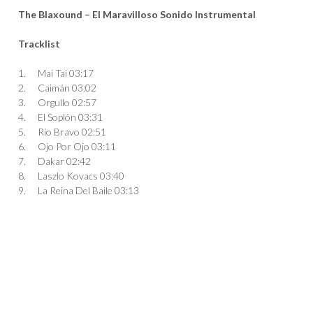
The Blaxound – El Maravilloso Sonido Instrumental
Tracklist
1.
Mai Tai
03:17
2.
Caimán
03:02
3.
Orgullo
02:57
4.
El Soplón
03:31
5.
Río Bravo
02:51
6.
Ojo Por Ojo
03:11
7.
Dakar
02:42
8.
Laszlo Kovacs
03:40
9.
La Reina Del Baile
03:13