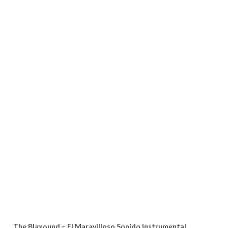
The Blaxound – El Maravilloso Sonido Instrumental