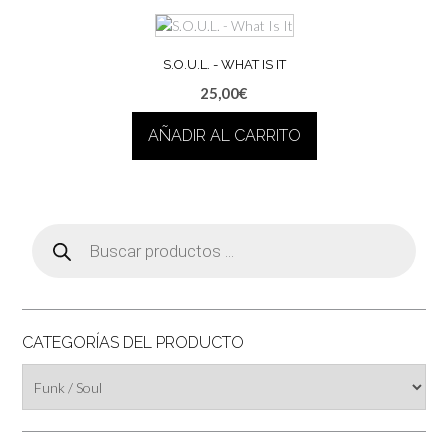
S.O.U.L. ‎- WHAT IS IT
25,00
€
AÑADIR AL CARRITO
Búsqueda
de
productos
CATEGORÍAS DEL PRODUCTO