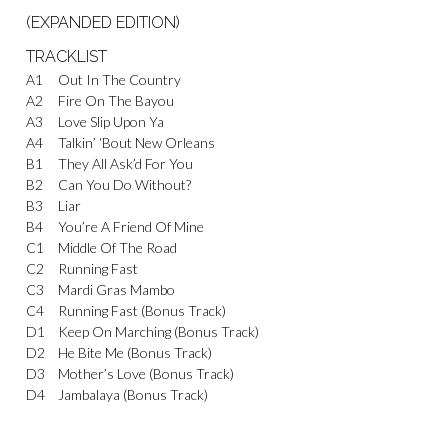
(EXPANDED EDITION)
TRACKLIST
A1
Out In The Country
A2
Fire On The Bayou
A3
Love Slip Upon Ya
A4
Talkin’ ‘Bout New Orleans
B1
They All Ask’d For You
B2
Can You Do Without?
B3
Liar
B4
You’re A Friend Of Mine
C1
Middle Of The Road
C2
Running Fast
C3
Mardi Gras Mambo
C4
Running Fast (Bonus Track)
D1
Keep On Marching (Bonus Track)
D2
He Bite Me (Bonus Track)
D3
Mother’s Love (Bonus Track)
D4
Jambalaya (Bonus Track)