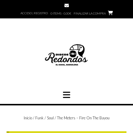
Saltar
al
ACCESO | REGISTRO
0 ITEMS - 0,00€
FINALIZAR LA COMPRA
contenido
Inicio
/
Funk / Soul
/ The Meters ‎– Fire On The Bayou