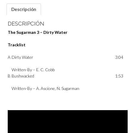
Descripción
DESCRIPCIÓN
The Sugarman 3 – Dirty Water
Tracklist
A
Dirty Water
3:04
Written-By –
E. C. Cobb
B
Bushwacked
1:53
Written-By –
A. Ascione
,
N. Sugarman