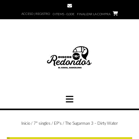
Saltar
al
ACCESO | REGISTRO
0 ITEMS - 0,00€
FINALIZAR LA COMPRA
contenido
Inicio
/
7" singles / EP's
/ The Sugarman 3 – Dirty Water