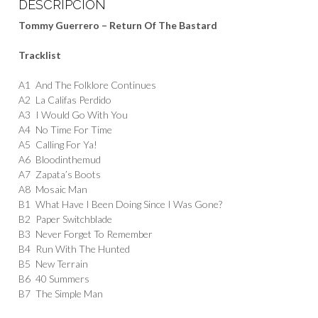
DESCRIPCIÓN
Tommy Guerrero – Return Of The Bastard
Tracklist
A1
And The Folklore Continues
A2
La Califas Perdido
A3
I Would Go With You
A4
No Time For Time
A5
Calling For Ya!
A6
Bloodinthemud
A7
Zapata’s Boots
A8
Mosaic Man
B1
What Have I Been Doing Since I Was Gone?
B2
Paper Switchblade
B3
Never Forget To Remember
B4
Run With The Hunted
B5
New Terrain
B6
40 Summers
B7
The Simple Man