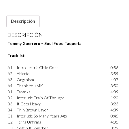
Descripción
DESCRIPCIÓN
Tommy Guerrero – Soul Food Taqueria
Tracklist
A1
Intro Lectric Chile Goat
0:56
A2
Abierto
3:59
A3
Organism
4:07
A4
Thank You MK
3:50
B1
Tatanka
4:09
B2
Interlude Train Of Thought
1:20
B3
It Gets Heavy
3:23
B4
Thin Brown Layer
4:39
C1
Interlude So Many Years Ago
0:45
C2
Terra Unfirma
4:05
C3
Gettin It Together
3:22