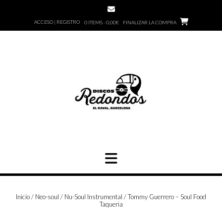
Saltar
al
ACCESO | REGISTRO
0 ITEMS - 0,00€
FINALIZAR LA COMPRA
contenido
Inicio
/
Neo-soul / Nu-Soul Instrumental
/ Tommy Guerrero – Soul Food
Taqueria