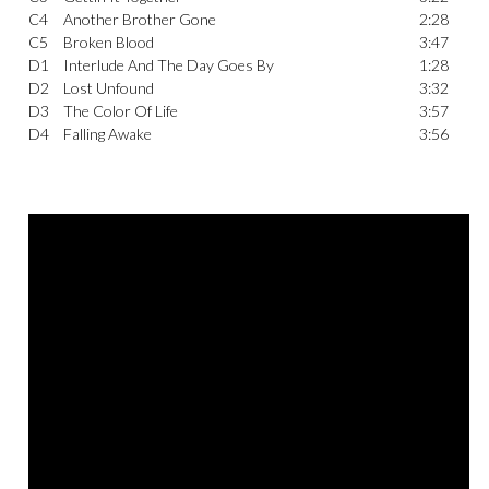
C4
Another Brother Gone
2:28
C5
Broken Blood
3:47
D1
Interlude And The Day Goes By
1:28
D2
Lost Unfound
3:32
D3
The Color Of Life
3:57
D4
Falling Awake
3:56