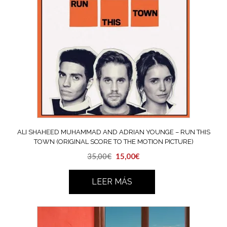
ALI SHAHEED MUHAMMAD AND ADRIAN YOUNGE – RUN THIS
TOWN (ORIGINAL SCORE TO THE MOTION PICTURE)
El
El
35,00
€
15,00
€
precio
precio
original
actual
LEER MÁS
era:
es:
35,00€.
15,00€.