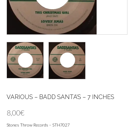
VARIOUS ‎– BADD SANTA’S – 7 INCHES
8,00
€
Stones Throw Records ‎– STH7027