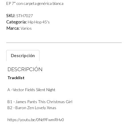
EP 7″ con carpeta genérica blanca
SKU:
STH7027
Categoría:
Hip Hop 45's
Marca:
Varios
Descripción
DESCRIPCIÓN
Tracklist
A –Vector Fields Silent Night
B1 –James Pants This Christmas Girl
B2 –Baron Zen Lovely Xmas
https://youtu.be/0Nd9FwmRHv0