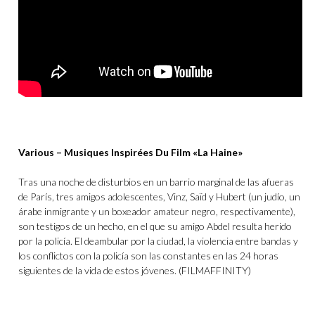
Various – Musiques Inspirées Du Film «La Haine»
Tras una noche de disturbios en un barrio marginal de las afueras
de París, tres amigos adolescentes, Vinz, Saïd y Hubert (un judío, un
árabe inmigrante y un boxeador amateur negro, respectivamente),
son testigos de un hecho, en el que su amigo Abdel resulta herido
por la policía. El deambular por la ciudad, la violencia entre bandas y
los conflictos con la policía son las constantes en las 24 horas
siguientes de la vida de estos jóvenes. (FILMAFFINITY)