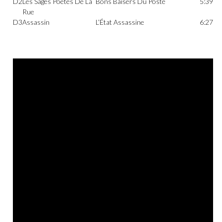
D2
Les Sages Poetes De La
Bons Baisers Du Poste
5:39
Rue
D3
Assassin
L’État Assassine
6:27