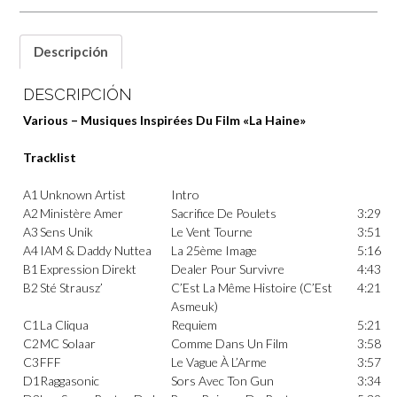
Descripción
DESCRIPCIÓN
Various – Musiques Inspirées Du Film «La Haine»
Tracklist
A1
Unknown Artist
Intro
A2
Ministère Amer
Sacrifice De Poulets
3:29
A3
Sens Unik
Le Vent Tourne
3:51
A4
IAM
&
Daddy Nuttea
La 25ème Image
5:16
B1
Expression Direkt
Dealer Pour Survivre
4:43
B2
Sté Strausz’
C’Est La Même Histoire (C’Est
4:21
Asmeuk)
C1
La Cliqua
Requiem
5:21
C2
MC Solaar
Comme Dans Un Film
3:58
C3
FFF
Le Vague À L’Arme
3:57
D1
Raggasonic
Sors Avec Ton Gun
3:34