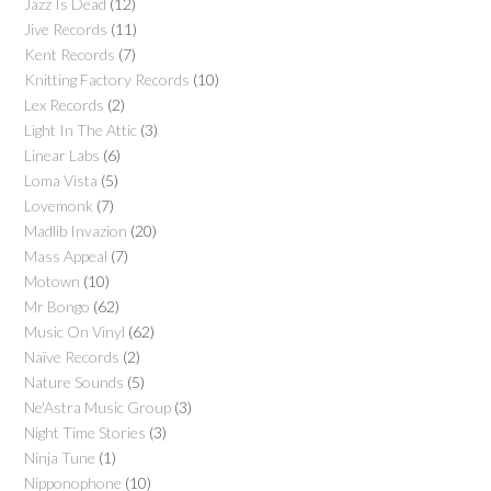
Jazz Is Dead
(12)
Jive Records
(11)
Kent Records
(7)
Knitting Factory Records
(10)
Lex Records
(2)
Light In The Attic
(3)
Linear Labs
(6)
Loma Vista
(5)
Lovemonk
(7)
Madlib Invazion
(20)
Mass Appeal
(7)
Motown
(10)
Mr Bongo
(62)
Music On Vinyl
(62)
Naïve Records
(2)
Nature Sounds
(5)
Ne'Astra Music Group
(3)
Night Time Stories
(3)
Ninja Tune
(1)
Nipponophone
(10)