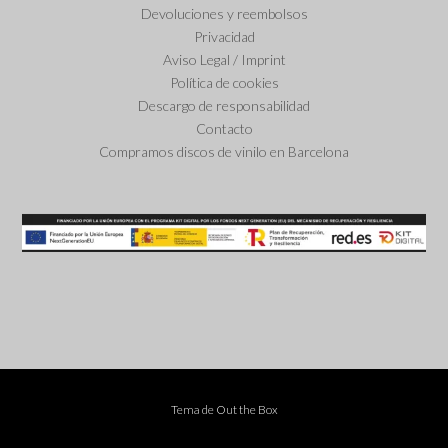
Devoluciones y reembolsos
Privacidad
Aviso Legal / Imprint
Política de cookies
Descargo de responsabilidad
Contacto
Compramos discos de vinilo en Barcelona
Tema de
Out the Box