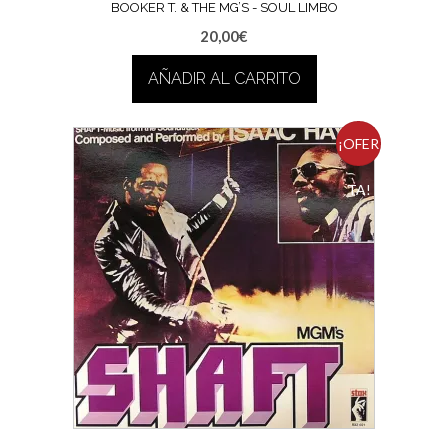
BOOKER T. & THE MG’S ‎- SOUL LIMBO
20,00
€
AÑADIR AL CARRITO
¡OFER
TA!