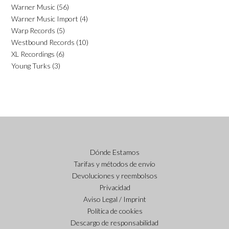
Warner Music
(56)
Warner Music Import
(4)
Warp Records
(5)
Westbound Records
(10)
XL Recordings
(6)
Young Turks
(3)
Dónde Estamos
Tarifas y métodos de envío
Devoluciones y reembolsos
Privacidad
Aviso Legal / Imprint
Política de cookies
Descargo de responsabilidad