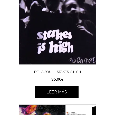
DE LA SOUL – STAKES IS HIGH
35,00
€
LEER MÁS