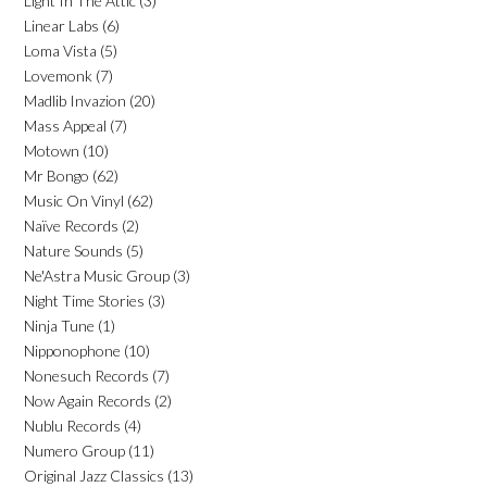
Light In The Attic
(3)
Linear Labs
(6)
Loma Vista
(5)
Lovemonk
(7)
Madlib Invazion
(20)
Mass Appeal
(7)
Motown
(10)
Mr Bongo
(62)
Music On Vinyl
(62)
Naïve Records
(2)
Nature Sounds
(5)
Ne'Astra Music Group
(3)
Night Time Stories
(3)
Ninja Tune
(1)
Nipponophone
(10)
Nonesuch Records
(7)
Now Again Records
(2)
Nublu Records
(4)
Numero Group
(11)
Original Jazz Classics
(13)