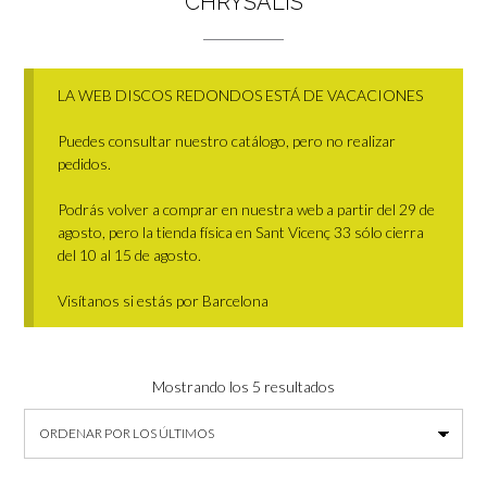
CHRYSALIS
LA WEB DISCOS REDONDOS ESTÁ DE VACACIONES
Puedes consultar nuestro catálogo, pero no realizar
pedidos.
Podrás volver a comprar en nuestra web a partir del 29 de
agosto, pero la tienda física en Sant Vicenç 33 sólo cierra
del 10 al 15 de agosto.
Visítanos si estás por Barcelona
Ordenado
Mostrando los 5 resultados
por
los
últimos