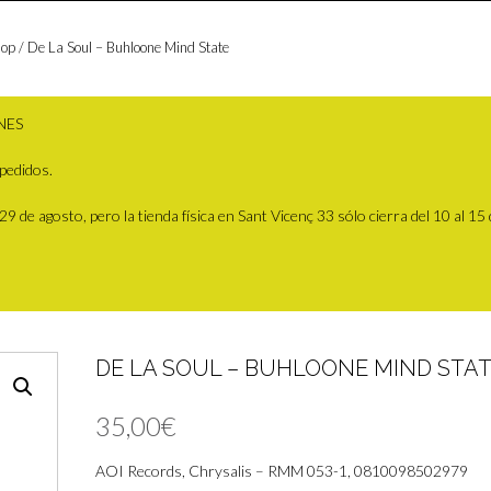
Hop
/ De La Soul – Buhloone Mind State
NES
pedidos.
 de agosto, pero la tienda física en Sant Vicenç 33 sólo cierra del 10 al 15
DE LA SOUL – BUHLOONE MIND STA
35,00
€
AOI Records, Chrysalis – RMM 053-1, 0810098502979