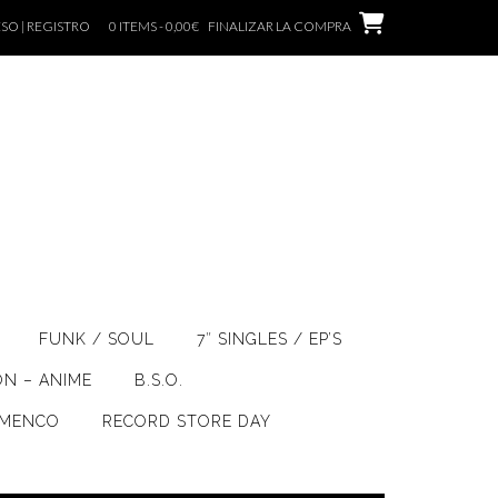
SO | REGISTRO
0 ITEMS - 0,00€
FINALIZAR LA COMPRA
FUNK / SOUL
7″ SINGLES / EP’S
ÓN – ANIME
B.S.O.
AMENCO
RECORD STORE DAY