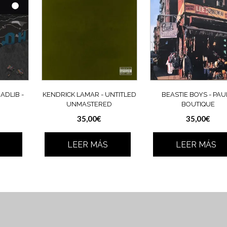
DLIB ‎-
KENDRICK LAMAR ‎- UNTITLED
BEASTIE BOYS ‎- PAU
UNMASTERED
BOUTIQUE
35,00
€
35,00
€
LEER MÁS
LEER MÁS