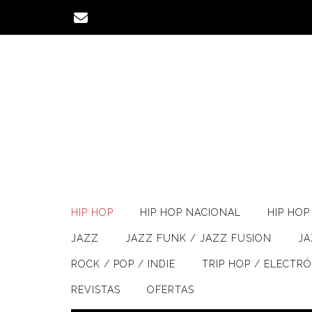
Saltar
al
contenido
HIP HOP
HIP HOP NACIONAL
HIP HOP 
JAZZ
JAZZ FUNK / JAZZ FUSION
J
ROCK / POP / INDIE
TRIP HOP / ELECTR
REVISTAS
OFERTAS