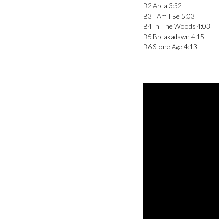
B2 Area 3:32
B3 I Am I Be 5:03
B4 In The Woods 4:03
B5 Breakadawn 4:15
B6 Stone Age 4:13