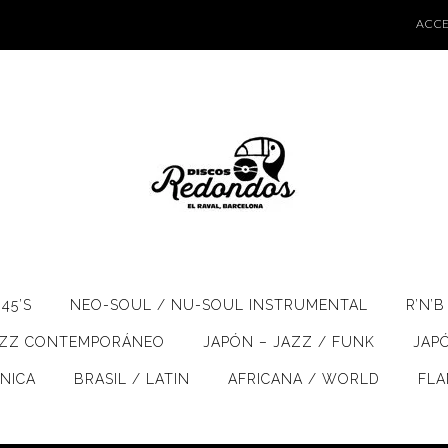
ACCE
45’S
NEO-SOUL / NU-SOUL INSTRUMENTAL
R’N’B
AZZ CONTEMPORÁNEO
JAPÓN – JAZZ / FUNK
JAP
ÓNICA
BRASIL / LATIN
AFRICANA / WORLD
FL