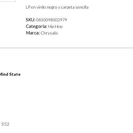
LP en vinilo negro y carpeta sencilla
SKU:
0810098502979
Categoría:
Hip Hop
Marca:
Chrysalis
Mind State
) 3:52