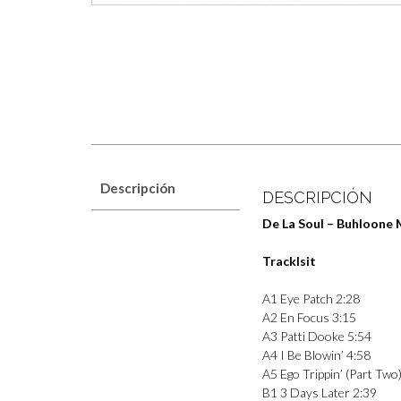
Descripción
DESCRIPCIÓN
De La Soul – Buhloone 
Tracklsit
A1 Eye Patch 2:28
A2 En Focus 3:15
A3 Patti Dooke 5:54
A4 I Be Blowin’ 4:58
A5 Ego Trippin’ (Part Two
B1 3 Days Later 2:39