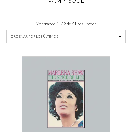
VAMPI SOUL
Ordenado
Mostrando 1–32 de 61 resultados
por
los
últimos