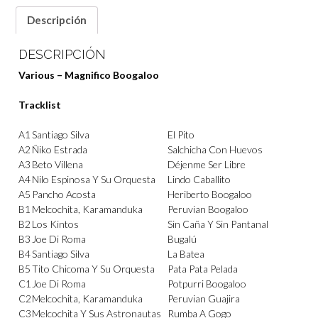
Descripción
DESCRIPCIÓN
Various – Magnifico Boogaloo
Tracklist
A1
Santiago Silva
El Pito
A2
Ñiko Estrada
Salchicha Con Huevos
A3
Beto Villena
Déjenme Ser Libre
A4
Nilo Espinosa Y Su Orquesta
Lindo Caballito
A5
Pancho Acosta
Heriberto Boogaloo
B1
Melcochita
,
Karamanduka
Peruvian Boogaloo
B2
Los Kintos
Sin Caña Y Sin Pantanal
B3
Joe Di Roma
Bugalú
B4
Santiago Silva
La Batea
B5
Tito Chicoma Y Su Orquesta
Pata Pata Pelada
C1
Joe Di Roma
Potpurri Boogaloo
C2
Melcochita
,
Karamanduka
Peruvian Guajira
C3
Melcochita Y Sus Astronautas
Rumba A Gogo