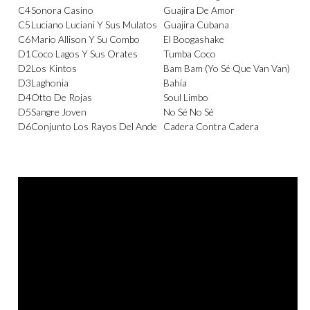
C4
Sonora Casino
Guajira De Amor
C5
Luciano Luciani Y Sus Mulatos
Guajira Cubana
C6
Mario Allison Y Su Combo
El Boogashake
D1
Coco Lagos Y Sus Orates
Tumba Coco
D2
Los Kintos
Bam Bam (Yo Sé Que Van Van)
D3
Laghonia
Bahía
D4
Otto De Rojas
Soul Limbo
D5
Sangre Joven
No Sé No Sé
D6
Conjunto Los Rayos Del Ande
Cadera Contra Cadera