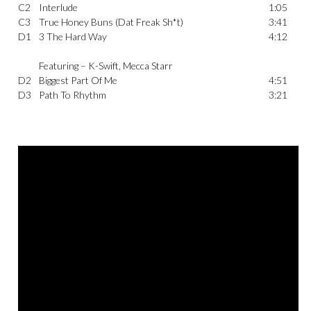
C2
Interlude
1:05
C3
True Honey Buns (Dat Freak Sh*t)
3:41
D1
3 The Hard Way
4:12
Featuring –
K-Swift
,
Mecca Starr
D2
Biggest Part Of Me
4:51
D3
Path To Rhythm
3:21