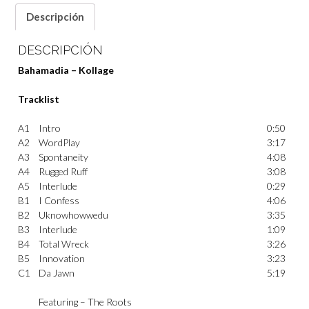
Descripción
DESCRIPCIÓN
Bahamadia – Kollage
Tracklist
A1
Intro
0:50
A2
WordPlay
3:17
A3
Spontaneity
4:08
A4
Rugged Ruff
3:08
A5
Interlude
0:29
B1
I Confess
4:06
B2
Uknowhowwedu
3:35
B3
Interlude
1:09
B4
Total Wreck
3:26
B5
Innovation
3:23
C1
Da Jawn
5:19
Featuring –
The Roots