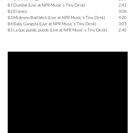
B1
Dumbai (Live at NPR Music´s Tiny Desk)
2:41
B2
El único
3:06
B3
Mi deseo/Bad bitch (Live at NPR Music´s Tiny Desk)
4:20
B4
Baby Gangsta (Live at NPR Music´s Tiny Desk)
3:03
B5
La que puede, puede (Live at NPR Music´s Tiny Desk)
2:40