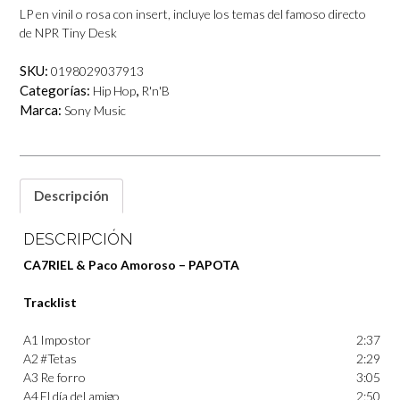
LP en vinil o rosa con insert, incluye los temas del famoso directo
de NPR Tiny Desk
SKU:
0198029037913
Categorías:
,
Hip Hop
R'n'B
Marca:
Sony Music
Descripción
DESCRIPCIÓN
CA7RIEL & Paco Amoroso – PAPOTA
Tracklist
A1
Impostor
2:37
A2
#Tetas
2:29
A3
Re forro
3:05
A4
El día del amigo
2:50