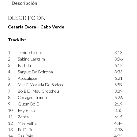
Descripción
DESCRIPCIÓN
Cesaria Evora – Cabo Verde
Tracklist
1
Tchintchirote
3:13
2
Sabine Larga’m
3:06
3
Partida
6:15
4
Sangue De Beirona
3:33
5
Apocalipse
6:21
6
Mar E Morada De Sodade
5:59
7
Bo E Di Meu Cretcheu
3:39
8
Coragem Irmon
6:26
9
Quem Bô É
2:19
10
Regresso
3:33
11
Zebra
6:15
12
Mae Velha
4:44
13
Pe Di Boi
2:38
14
Ess Pais
4:23