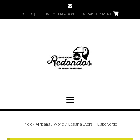
Saltar
al
ACCESO | REGISTRO
0 ITEMS - 0,00€
FINALIZAR LA COMPRA
contenido
Inicio
/
Africana / World
/ Cesaria Evora – Cabo Verde