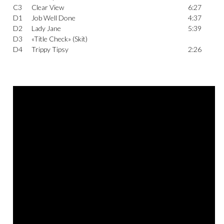
C3
Clear View
6:27
D1
Job Well Done
4:37
D2
Lady Jane
5:39
D3
«Title Check» (Skit)
D4
Trippy Tipsy
2:26