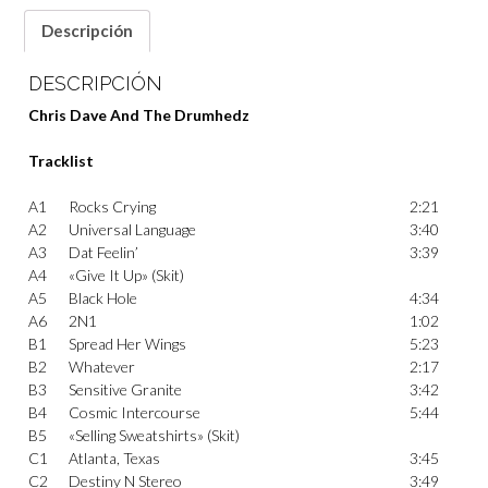
Descripción
DESCRIPCIÓN
Chris Dave And The Drumhedz
Tracklist
A1
Rocks Crying
2:21
A2
Universal Language
3:40
A3
Dat Feelin’
3:39
A4
«Give It Up» (Skit)
A5
Black Hole
4:34
A6
2N1
1:02
B1
Spread Her Wings
5:23
B2
Whatever
2:17
B3
Sensitive Granite
3:42
B4
Cosmic Intercourse
5:44
B5
«Selling Sweatshirts» (Skit)
C1
Atlanta, Texas
3:45
C2
Destiny N Stereo
3:49