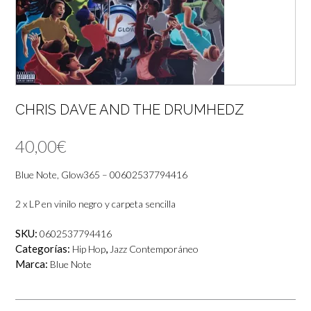
CHRIS DAVE AND THE DRUMHEDZ
40,00
€
Blue Note, Glow365 – 00602537794416
2 x LP en vinilo negro y carpeta sencilla
SKU:
0602537794416
Categorías:
,
Hip Hop
Jazz Contemporáneo
Marca:
Blue Note