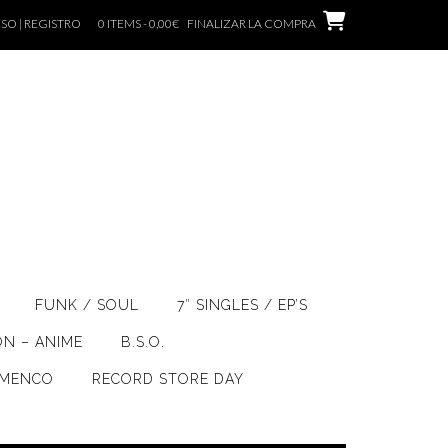
SO | REGISTRO
0 ITEMS - 0,00€
FINALIZAR LA COMPRA
FUNK / SOUL
7″ SINGLES / EP’S
ÓN – ANIME
B.S.O.
AMENCO
RECORD STORE DAY