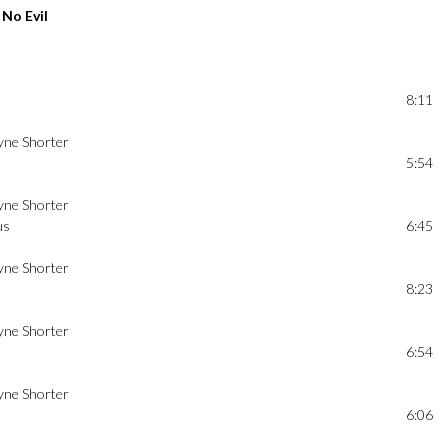
No Evil
8:11
ne Shorter
5:54
ne Shorter
us
6:45
ne Shorter
8:23
ne Shorter
6:54
ne Shorter
6:06