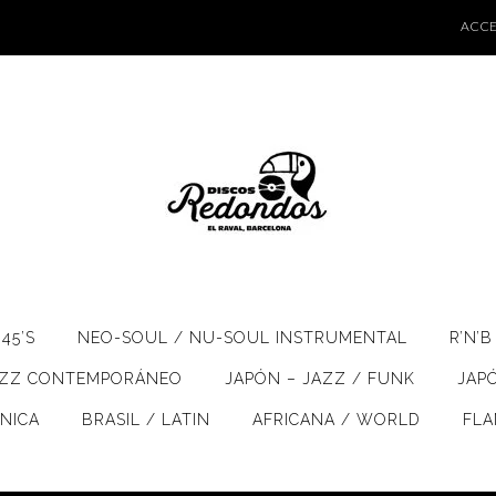
ACCE
45’S
NEO-SOUL / NU-SOUL INSTRUMENTAL
R’N’B
AZZ CONTEMPORÁNEO
JAPÓN – JAZZ / FUNK
JAP
ÓNICA
BRASIL / LATIN
AFRICANA / WORLD
FL