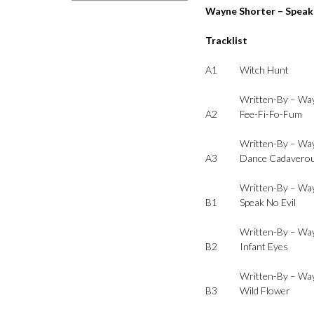
Wayne Shorter – Speak 
Tracklist
A1
Witch Hunt
Written-By –
Way
A2
Fee-Fi-Fo-Fum
Written-By –
Way
A3
Dance Cadavero
Written-By –
Way
B1
Speak No Evil
Written-By –
Way
B2
Infant Eyes
Written-By –
Way
B3
Wild Flower