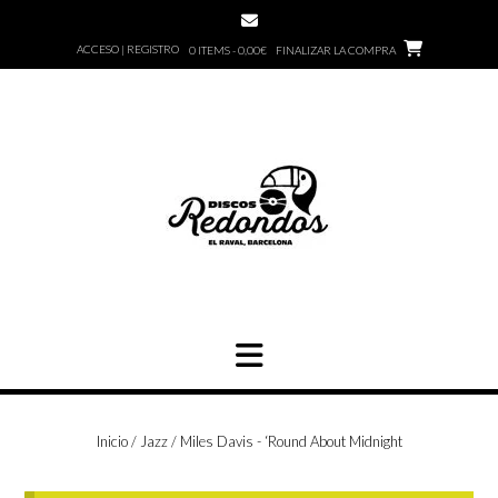
Saltar
al
ACCESO | REGISTRO
0 ITEMS - 0,00€
FINALIZAR LA COMPRA
contenido
Inicio
/
Jazz
/ Miles Davis ‎- ‘Round About Midnight