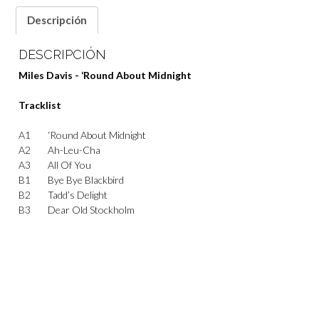
Descripción
DESCRIPCIÓN
Miles Davis ‎- ‘Round About Midnight
Tracklist
A1
‘Round About Midnight
A2
Ah-Leu-Cha
A3
All Of You
B1
Bye Bye Blackbird
B2
Tadd’s Delight
B3
Dear Old Stockholm