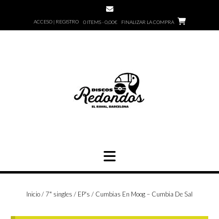
Saltar
al
ACCESO | REGISTRO
0 ITEMS - 0,00€
FINALIZAR LA COMPRA
contenido
Inicio
/
7" singles / EP's
/ Cumbias En Moog – Cumbia De Sal