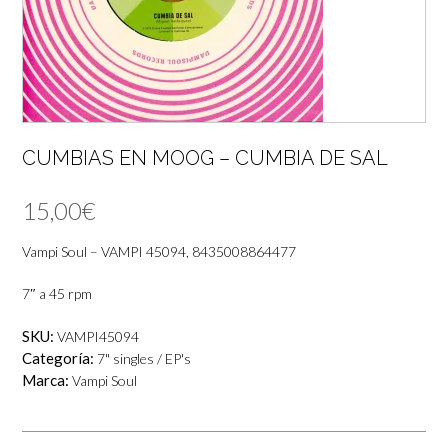
CUMBIAS EN MOOG – CUMBIA DE SAL
15,00
€
Vampi Soul – VAMPI 45094, 8435008864477
7″ a 45 rpm
SKU:
VAMPI45094
Categoría:
7" singles / EP's
Marca:
Vampi Soul