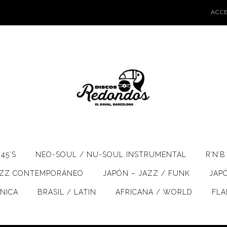
ACCE
45’S
NEO-SOUL / NU-SOUL INSTRUMENTAL
R’N’B
AZZ CONTEMPORÁNEO
JAPÓN – JAZZ / FUNK
JAP
ÓNICA
BRASIL / LATIN
AFRICANA / WORLD
FL