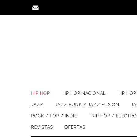
Saltar
al
contenido
HIP HOP
HIP HOP NACIONAL
HIP HOP 
JAZZ
JAZZ FUNK / JAZZ FUSION
J
ROCK / POP / INDIE
TRIP HOP / ELECTR
REVISTAS
OFERTAS