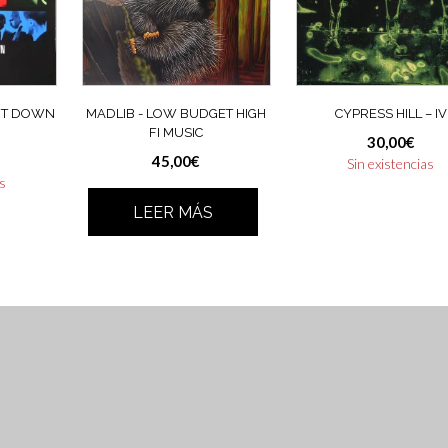
OOT DOWN
MADLIB ‎- LOW BUDGET HIGH
CYPRESS HILL ‎– IV
FI MUSIC
30,00
€
45,00
€
Sin existencias
as
LEER MÁS