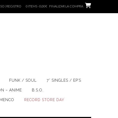
SO | REGISTRO
0 ITEMS - 0,00€
FINALIZAR LA COMPRA
FUNK / SOUL
7″ SINGLES / EP’S
ÓN – ANIME
B.S.O.
AMENCO
RECORD STORE DAY