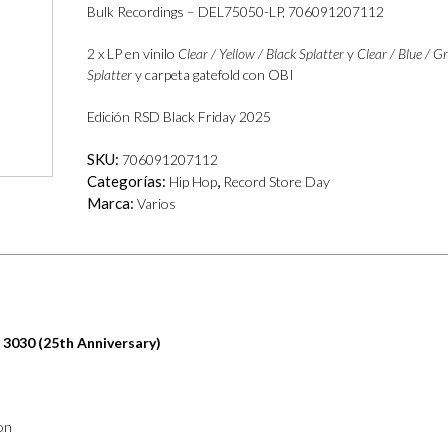
Bulk Recordings – DEL75050-LP, 706091207112
2 x LP en vinilo
Clear / Yellow / Black Splatter
y
Clear / Blue / G
Splatter
y carpeta gatefold con OBI
Edición RSD Black Friday 2025
SKU:
706091207112
Categorías:
,
Hip Hop
Record Store Day
Marca:
Varios
 3030 (25th Anniversary)
on