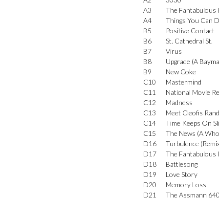
A3
The Fantabulous 
A4
Things You Can 
B5
Positive Contact
B6
St. Cathedral St.
B7
Virus
B8
Upgrade (A Bayma
B9
New Coke
C10
Mastermind
C11
National Movie R
C12
Madness
C13
Meet Cleofis Rand
C14
Time Keeps On Sl
C15
The News (A Whol
D16
Turbulence (Remi
D17
The Fantabulous R
D18
Battlesong
D19
Love Story
D20
Memory Loss
D21
The Assmann 640