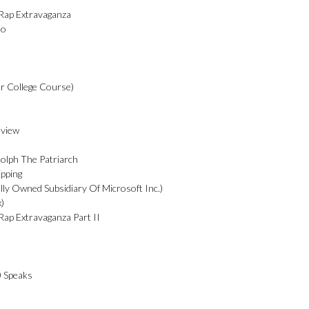
Rap Extravaganza
Do
r College Course)
eview
olph The Patriarch
ipping
ly Owned Subsidiary Of Microsoft Inc.)
x)
ap Extravaganza Part II
 Speaks