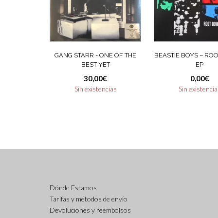
GANG STARR ‎- ONE OF THE
BEASTIE BOYS ‎– R
BEST YET
EP
30,00
€
0,00
€
Sin existencias
Sin existenci
Dónde Estamos
Tarifas y métodos de envío
Devoluciones y reembolsos