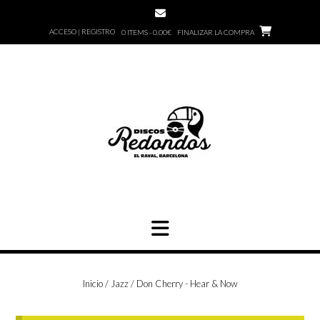
Saltar
al
ACCESO | REGISTRO
0 ITEMS - 0,00€
FINALIZAR LA COMPRA
contenido
Inicio
/
Jazz
/ Don Cherry ‎- Hear & Now