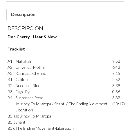
Descripción
DESCRIPCIÓN
Don Cherry ‎- Hear & Now
Tracklist
A1
Mahakali
9:52
A2
Universal Mother
6:42
A3
Karmapa Chenno
7:15
B1
California
2:52
B2
Buddha’s Blues
3:39
B3
Eagle Eye
0:56
B4
Surrender Rose
3:32
Journey To Milarepa / Shanti / The Ending Movement-
(10:17)
Liberation
B5.a
Journey To Milarepa
B5.b
Shanti
B5.c
The Ending Movement-Liberation