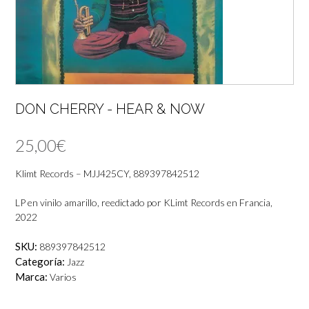
DON CHERRY ‎- HEAR & NOW
25,00
€
Klimt Records – MJJ425CY, 889397842512
LP en vinilo amarillo, reedictado por KLimt Records en Francia,
2022
SKU:
889397842512
Categoría:
Jazz
Marca:
Varios