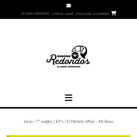
Saltar
al
ACCESO | REGISTRO
0 ITEMS - 0,00€
FINALIZAR LA COMPRA
contenido
Inicio
/
7" singles / EP's
/ El Michels Affair – Mr Brew