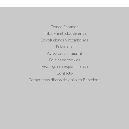
Dónde Estamos
Tarifas y métodos de envío
Devoluciones y reembolsos
Privacidad
Aviso Legal / Imprint
Política de cookies
Descargo de responsabilidad
Contacto
Compramos discos de vinilo en Barcelona