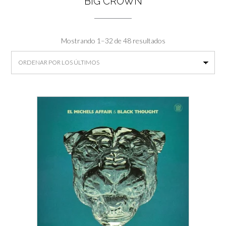
BIG CROWN
Ordenado
Mostrando 1–32 de 48 resultados
por
los
últimos