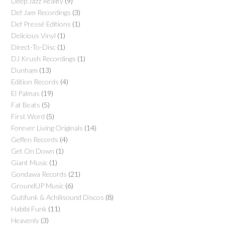
Deep Jazz Reality
(9)
Def Jam Recordings
(3)
Def Pressé Editions
(1)
Delicious Vinyl
(1)
Direct-To-Disc
(1)
DJ Krush Recordings
(1)
Dunham
(13)
Edition Records
(4)
El Palmas
(19)
Fat Beats
(5)
First Word
(5)
Forever Living Originals
(14)
Geffen Records
(4)
Get On Down
(1)
Giant Music
(1)
Gondawa Records
(21)
GroundUP Music
(6)
Gutifunk & Achilisound Discos
(8)
Habibi Funk
(11)
Heavenly
(3)