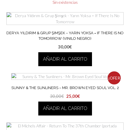
Sin existencias
DERYA YILDIRIM & GRUP ŞIMŞEK – YARIN YOKSA = IF THERE IS NO
TOMORROW (VINILO NEGRO)
30,00
€
AÑADIR AL CARRITO
¡OFER
SUNNY & THE SUNLINERS – MR. BROWN EYED SOUL VOL. 2
TA!
El
El
30,00
€
25,00
€
precio
precio
AÑADIR AL CARRITO
original
actual
era:
es:
30,00€.
25,00€.