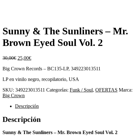
Sunny & The Sunliners – Mr.
Brown Eyed Soul Vol. 2
El
El
30,00
€
25,00
€
precio
precio
Big Crown Records – BC135-LP, 349223013511
original
actual
era:
es:
LP en vinilo negro, recopilatorio, USA
30,00€.
25,00€.
SKU:
349223013511
Categorías:
Funk / Soul
,
OFERTAS
Marca:
Big Crown
Descripción
Descripción
Sunny & The Sunliners – Mr. Brown Eyed Soul Vol. 2