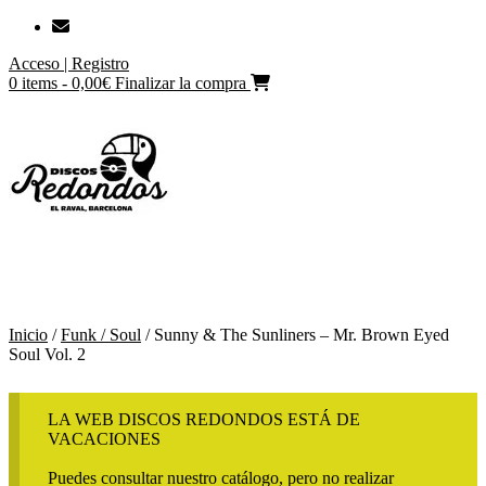
Saltar
al
Acceso | Registro
contenido
0 items - 0,00€
Finalizar la compra
Inicio
/
Funk / Soul
/ Sunny & The Sunliners – Mr. Brown Eyed
Soul Vol. 2
LA WEB DISCOS REDONDOS ESTÁ DE
VACACIONES
Puedes consultar nuestro catálogo, pero no realizar