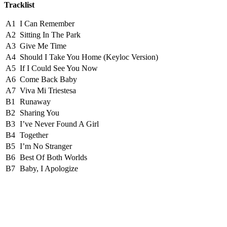
Tracklist
A1
I Can Remember
A2
Sitting In The Park
A3
Give Me Time
A4
Should I Take You Home (Keyloc Version)
A5
If I Could See You Now
A6
Come Back Baby
A7
Viva Mi Triestesa
B1
Runaway
B2
Sharing You
B3
I’ve Never Found A Girl
B4
Together
B5
I’m No Stranger
B6
Best Of Both Worlds
B7
Baby, I Apologize