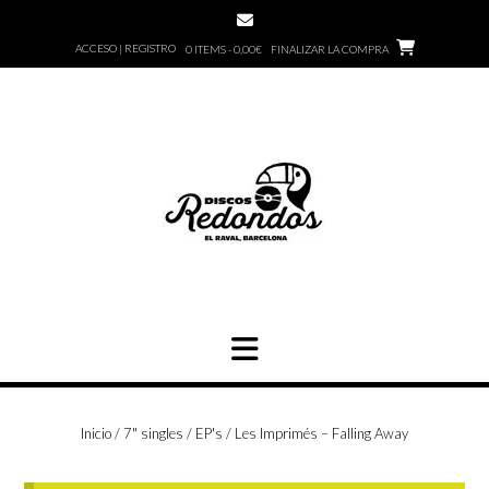
Saltar
al
ACCESO | REGISTRO
0 ITEMS - 0,00€
FINALIZAR LA COMPRA
contenido
Inicio
/
7" singles / EP's
/ Les Imprimés – Falling Away