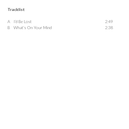
Tracklist
A
I’d Be Lost
2:49
B
What’s On Your Mind
2:38