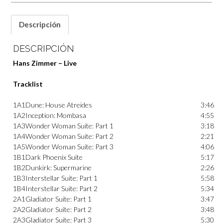
Descripción
DESCRIPCIÓN
Hans Zimmer – Live
Tracklist
1A1
Dune: House Atreides
3:46
1A2
Inception: Mombasa
4:55
1A3
Wonder Woman Suite: Part 1
3:18
1A4
Wonder Woman Suite: Part 2
2:21
1A5
Wonder Woman Suite: Part 3
4:06
1B1
Dark Phoenix Suite
5:17
1B2
Dunkirk: Supermarine
2:26
1B3
Interstellar Suite: Part 1
5:58
1B4
Interstellar Suite: Part 2
5:34
2A1
Gladiator Suite: Part 1
3:47
2A2
Gladiator Suite: Part 2
3:48
2A3
Gladiator Suite: Part 3
5:30