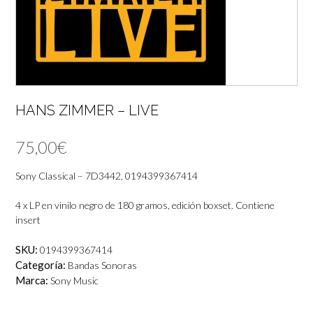
HANS ZIMMER – LIVE
75,00
€
Sony Classical – 7D3442, 0194399367414
4 x LP en vinilo negro de 180 gramos, edición boxset. Contiene
insert
SKU:
0194399367414
Categoría:
Bandas Sonoras
Marca:
Sony Music