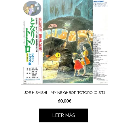
JOE HISAISHI – MY NEIGHBOR TOTORO (O.S.T.)
60,00
€
LEER MÁS