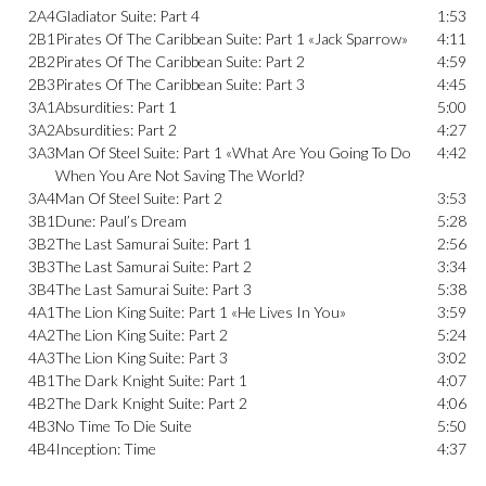
2A4
Gladiator Suite: Part 4
1:53
2B1
Pirates Of The Caribbean Suite: Part 1 «Jack Sparrow»
4:11
2B2
Pirates Of The Caribbean Suite: Part 2
4:59
2B3
Pirates Of The Caribbean Suite: Part 3
4:45
3A1
Absurdities: Part 1
5:00
3A2
Absurdities: Part 2
4:27
3A3
Man Of Steel Suite: Part 1 «What Are You Going To Do
4:42
When You Are Not Saving The World?
3A4
Man Of Steel Suite: Part 2
3:53
3B1
Dune: Paul’s Dream
5:28
3B2
The Last Samurai Suite: Part 1
2:56
3B3
The Last Samurai Suite: Part 2
3:34
3B4
The Last Samurai Suite: Part 3
5:38
4A1
The Lion King Suite: Part 1 «He Lives In You»
3:59
4A2
The Lion King Suite: Part 2
5:24
4A3
The Lion King Suite: Part 3
3:02
4B1
The Dark Knight Suite: Part 1
4:07
4B2
The Dark Knight Suite: Part 2
4:06
4B3
No Time To Die Suite
5:50
4B4
Inception: Time
4:37