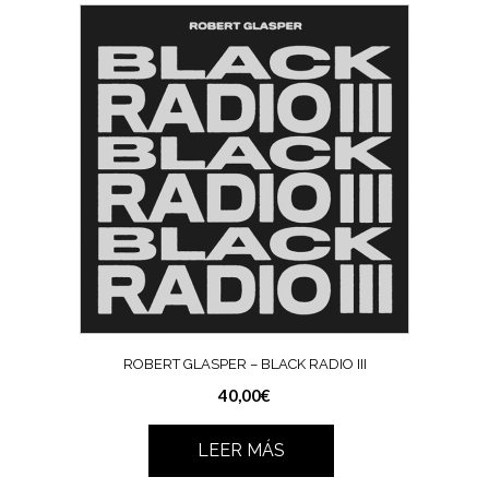
ROBERT GLASPER – BLACK RADIO III
40,00
€
LEER MÁS