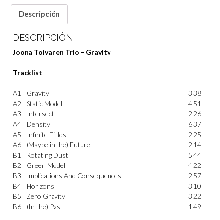
Descripción
DESCRIPCIÓN
Joona Toivanen Trio – Gravity
Tracklist
A1
Gravity
3:38
A2
Static Model
4:51
A3
Intersect
2:26
A4
Density
6:37
A5
Infinite Fields
2:25
A6
(Maybe in the) Future
2:14
B1
Rotating Dust
5:44
B2
Green Model
4:22
B3
Implications And Consequences
2:57
B4
Horizons
3:10
B5
Zero Gravity
3:22
B6
(In the) Past
1:49