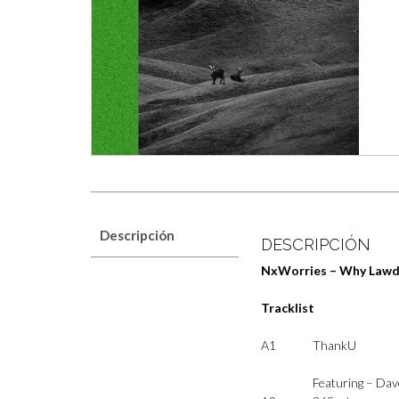
Descripción
DESCRIPCIÓN
NxWorries – Why Lawd
Tracklist
A1
ThankU
Featuring –
Dav