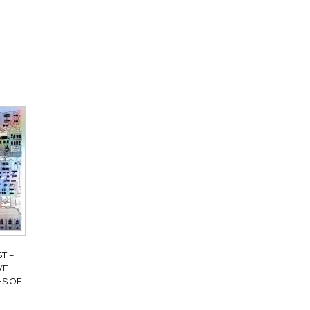
 ‎–
VE
HS OF