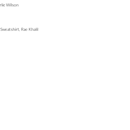
rlie Wilson
 Sweatshirt
,
Rae Khalil