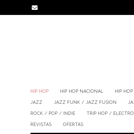
Saltar
al
contenido
HIP HOP
HIP HOP NACIONAL
HIP HOP 
JAZZ
JAZZ FUNK / JAZZ FUSION
J
ROCK / POP / INDIE
TRIP HOP / ELECTR
REVISTAS
OFERTAS