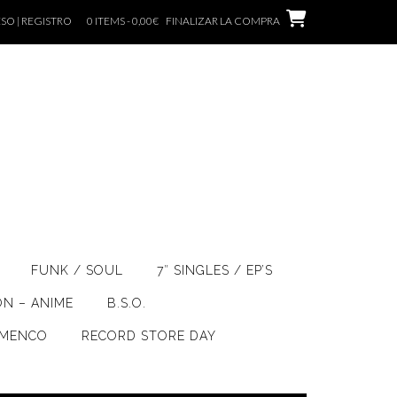
SO | REGISTRO
0 ITEMS - 0,00€
FINALIZAR LA COMPRA
FUNK / SOUL
7″ SINGLES / EP’S
ÓN – ANIME
B.S.O.
AMENCO
RECORD STORE DAY