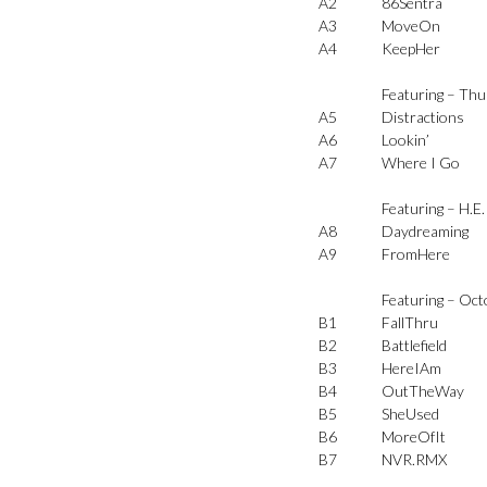
A2
86Sentra
A3
MoveOn
A4
KeepHer
Featuring –
Thu
A5
Distractions
A6
Lookin’
A7
Where I Go
Featuring –
H.E.
A8
Daydreaming
A9
FromHere
Featuring –
Oct
B1
FallThru
B2
Battlefield
B3
HereIAm
B4
OutTheWay
B5
SheUsed
B6
MoreOfIt
B7
NVR.RMX